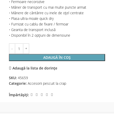
• Fermoare necorozive
• Mâner de transport cu mai multe puncte armat
• Mânere de cântărire cu inele de oțel centrate
• Plasa ultra-moale quick dry
• Furnizat cu cablu de fixare / fermoar
• Geanta de transport inclusă
• Disponibil în 2 opțiuni de dimensiune
ADAUGĂ ÎN COȘ
Adaugă la lista de dorințe
SKU:
45659
Categorie:
Accesorii pescuit la crap
Împărtășiți: