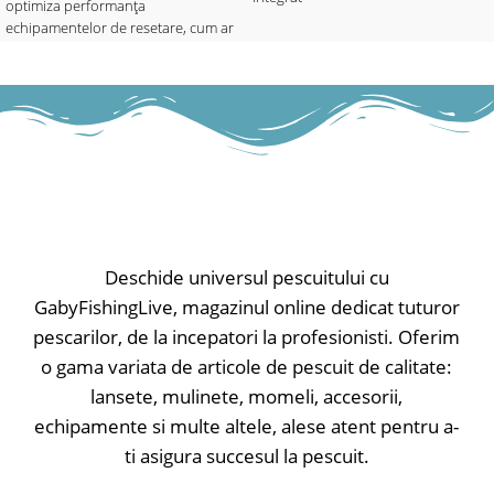
optimiza performanța
• Ton reglabil
echipamentelor de resetare, cum ar
• Lumina LED Combi (4 culori
fi Gyro și Multi Rig și pentru a
reglabile prin buton) servește ca
preveni încurcarea în timpul
indicator de interval de trăsătură și
aruncării cu zig-uri și tackle ale
indicator de putere / 20sec. Amurg
controlerului. Disponibil în finisaje
• Bară de LED ca afișaj interval
D-Cam, Tungsten și Clear pentru
(cădere întinzător și derulare fir,
toate aplicațiile.
diferit), roșu strălucitor
• Lumina de noapte reglabilă
separat
✅ Ablaj 15 per pachet.
• Finisaj soft-touch
• Ieșire de alimentare
Deschide universul pescuitului cu
• Compartimentul bateriei separat
GabyFishingLive, magazinul online dedicat tuturor
• Alimentare cu baterie de 9V
pescarilor, de la incepatori la profesionisti. Oferim
o gama variata de articole de pescuit de calitate:
lansete, mulinete, momeli, accesorii,
echipamente si multe altele, alese atent pentru a-
ti asigura succesul la pescuit.