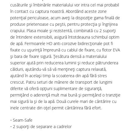
cusăturile și îmbinările materialului vor intra cel mai probabil
în contact cu captura noastră. Abordând aceste zone
potențial periculoase, acum aveți la dispoziție gama finală de
produse prietenoase cu peștii, pentru protecția și îngrijirea
crapului. Plasa moale și rezistentă, combinată cu 2 suporți
de întindere extensibili, asigură întotdeauna schimbul optim
de apă. Fermoarele HD anti-corozive bidirecționale pot fi
fixate cu ușurință împreună cu cablul de fixare, cu flotor EVA
și bara de fixare sigură. Țesătura densă a materialului
superior ajută prin reducerea luminii și reduce pătrunderea
căldurii, ajutându-vă să vă mențineți captura relaxată,
ajutând în același timp la scoaterea din apă fără stres
crescut. Patru seturi de mânere de transport de lungimi
diferite vă oferă opțiuni suplimentare de siguranță,
permițând o aderență mult mai bună și permițând o tranziție
mai sigură la și de la apă. Două curele mari de cântărire cu
inele centrate din oțel permit cântărirea fără efort.
• Seam-Safe
• 2 suporți de separare a cadrelor