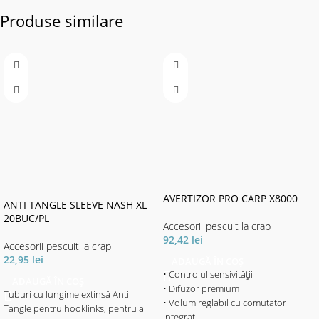
Produse similare
AVERTIZOR PRO CARP X8000
ANTI TANGLE SLEEVE NASH XL
20BUC/PL
Accesorii pescuit la crap
92,42
lei
Accesorii pescuit la crap
22,95
lei
ADAUGĂ ÎN COȘ
• Controlul sensivității
ADAUGĂ ÎN COȘ
• Difuzor premium
Tuburi cu lungime extinsă Anti
• Volum reglabil cu comutator
Tangle pentru hooklinks, pentru a
integrat