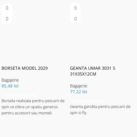
BORSETA MODEL 2029
GEANTA UMAR 3031 S
31X35X12CM
Bagajerie
85,48
lei
Bagajerie
77,22
lei
ADAUGĂ ÎN COȘ
Borseta realizata pentru pescarii de
ADAUGĂ ÎN COȘ
Geanta gandita pentru pescarii de
spin ce ofera un spatiu generos
spin si fly.
pentru accesorii sau momeli.