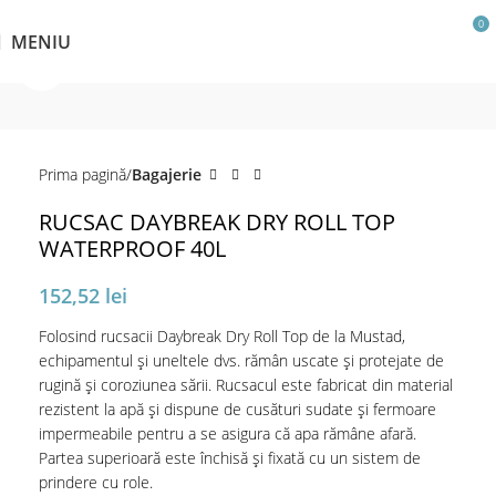
0
MENIU
Click pentru a mări
Prima pagină
Bagajerie
RUCSAC DAYBREAK DRY ROLL TOP
WATERPROOF 40L
152,52
lei
Folosind rucsacii Daybreak Dry Roll Top de la Mustad,
echipamentul și uneltele dvs. rămân uscate și protejate de
rugină și coroziunea sării. Rucsacul este fabricat din material
rezistent la apă și dispune de cusături sudate și fermoare
impermeabile pentru a se asigura că apa rămâne afară.
Partea superioară este închisă și fixată cu un sistem de
prindere cu role.