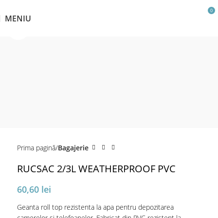
0
MENIU
Click pentru a mări
Prima pagină
Bagajerie
RUCSAC 2/3L WEATHERPROOF PVC
60,60
lei
Geanta roll top rezistenta la apa pentru depozitarea
camerelor si telefoanelor. Fabricat din PVC rezistent la