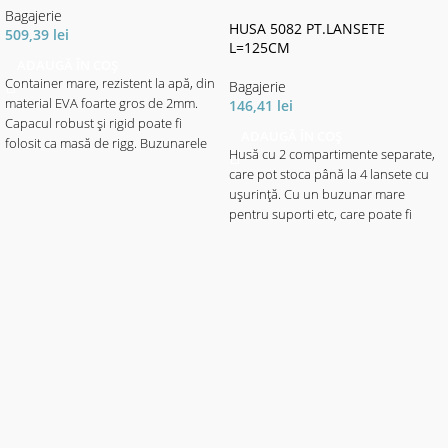
Bagajerie
HUSA 5082 PT.LANSETE
509,39
lei
L=125CM
ADAUGĂ ÎN COȘ
Container mare, rezistent la apă, din
Bagajerie
material EVA foarte gros de 2mm.
146,41
lei
Capacul robust și rigid poate fi
ADAUGĂ ÎN COȘ
folosit ca masă de rigg. Buzunarele
Husă cu 2 compartimente separate,
interioare, realizate din material EVA
care pot stoca până la 4 lansete cu
rigid, fixate cu clemă de cadru, oferă
uşurinţă. Cu un buzunar mare
spațiu pentru echipament, monturi,
pentru suporti etc, care poate fi
plumbi etc. datorită separatoarelor.
deschis larg prin fermoar.
Are suficient spațiu în partea de jos
Echipată cu o curea de umăr
pentru a păstra în siguranță senzorii
ajustabilă.
etc.
- Material: Sac EVA
- Dimensiuni 42x32x26cm