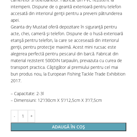
intemperii. Dispune de o geantă exterioară pentru telefon
accesată din interiorul genții pentru a preveni pătrunderea
apei.
Geanta dry Mustad oferă depozitare în siguranță pentru
acte, chei, cameră și telefon. Dispune de o husă exterioară
etanșă pentru telefon, la care se accesează din interiorul
genții, pentru protecție maximă. Acest mini rucsac este
alegerea perfectă pentru pescarul din barcă. Fabricat din
material rezistent 500DIN tarpaulin, prevazuta cu curea de
transport practica. Câștigător al premiului pentru cel mai
bun produs nou, la European Fishing Tackle Trade Exhibition
2017.
– Capacitate: 2-3l
– Dimensiuni: 12”/30cm X 5”/12,5cm X 3”/7,5cm
ADAUGĂ ÎN COȘ