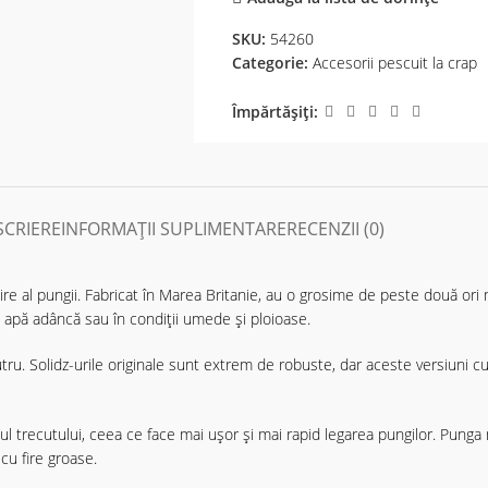
SKU:
54260
Categorie:
Accesorii pescuit la crap
Împărtășiți:
SCRIERE
INFORMAȚII SUPLIMENTARE
RECENZII (0)
ire al pungii. Fabricat în Marea Britanie, au o grosime de peste două ori
în apă adâncă sau în condiții umede și ploioase.
ru. Solidz-urile originale sunt extrem de robuste, dar aceste versiuni cu 
 trecutului, ceea ce face mai ușor și mai rapid legarea pungilor. Pung
cu fire groase.