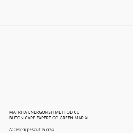
MATRITA ENERGOFISH METHOD CU
MATRITA ENERGO
BUTON CARP EXPERT GO GREEN MAR.XL
EXPERT GIANT
Accesorii pescuit la crap
Accesorii pescuit 