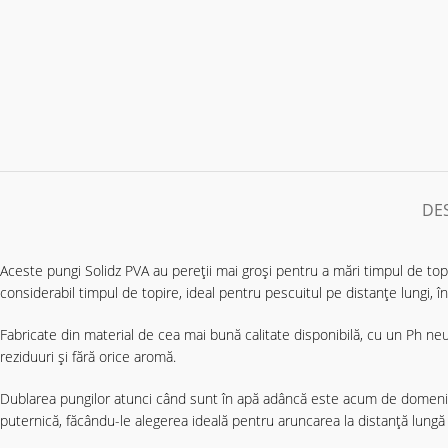
DE
Aceste pungi Solidz PVA au pereții mai groși pentru a mări timpul de top
considerabil timpul de topire, ideal pentru pescuitul pe distanțe lungi, 
Fabricate din material de cea mai bună calitate disponibilă, cu un Ph neut
reziduuri și fără orice aromă.
Dublarea pungilor atunci când sunt în apă adâncă este acum de domeniul
puternică, făcându-le alegerea ideală pentru aruncarea la distanță lungă 