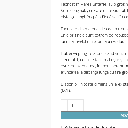
Fabricat în Marea Britanie, au o gros
Solidz originale, crescând considerabi
distanțe lungi, în apă adâncă sau în c
Fabricate din material de cea mai bună
urile originale sunt extrem de robuste
lucru la nivelul următor, fără reziduuri
Dublarea pungilor atunci când sunt 
trecutului, ceea ce face mai ușor și m
este, de asemenea, în mod inerent ma
aruncarea la distanță lungă cu fire gro
Disponibil în toate dimensiunile exist
(M/L).
ADA
Adaugă la lista de dorințe