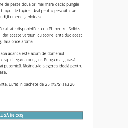
ime de peste două ori mai mare decât pungile
l timpul de topire, ideal pentru pescuitul pe
ondiții umede și ploioase.
 calitate disponibilă, cu un Ph neutru. Solidz-
, dar aceste versiuni cu topire lentă duc acest
 și fără orice aromă.
în apă adâncă este acum de domeniul
ai rapid legarea pungilor. Punga mai groasă
i puternică, făcându-le alegerea ideală pentru
ase.
ente. Livrat în pachete de 25 (XS/S) sau 20
UGĂ ÎN COȘ