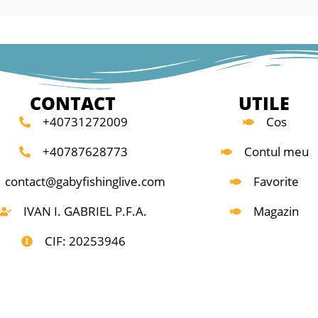
CONTACT
UTILE
+40731272009
Cos
+40787628773
Contul meu
contact@gabyfishinglive.com
Favorite
IVAN I. GABRIEL P.F.A.
Magazin
CIF: 20253946