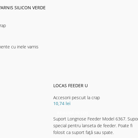
ARNIS SILICON VERDE
crap
ente cu inele varnis
LOCAS FEEDER U
Accesorii pescuit la crap
10,74
lei
ADAUGĂ ÎN COȘ
Suport Longnose Feeder Model 6367. Supo
special pentru lanseta de feeder. Poate fi
folosit ca suport față sau spate.