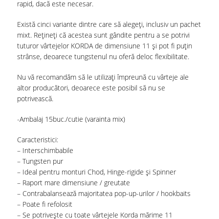
rapid, dacă este necesar.
Există cinci variante dintre care să alegeți, inclusiv un pachet
mixt. Rețineți că acestea sunt gândite pentru a se potrivi
tuturor vârtejelor KORDA de dimensiune 11 și pot fi puțin
strânse, deoarece tungstenul nu oferă deloc flexibilitate.
Nu vă recomandăm să le utilizați împreună cu vârteje ale
altor producători, deoarece este posibil să nu se
potrivească.
-Ambalaj 15buc./cutie (varainta mix)
Caracteristici:
– Interschimbabile
– Tungsten pur
– Ideal pentru monturi Chod, Hinge-rigide și Spinner
– Raport mare dimensiune / greutate
– Contrabalansează majoritatea pop-up-urilor / hookbaits
– Poate fi refolosit
– Se potrivește cu toate vârtejele Korda mărime 11