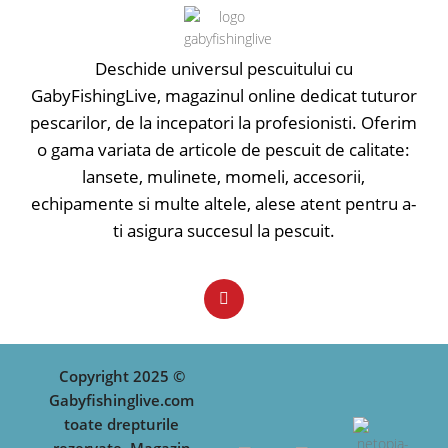
• Comutator pornit-oprit
• Lumina LED Combi servește ca
indicator de prezentare și indicator
de putere / 20 sec. amurg
Deschide universul pescuitului cu
• Lumina de noapte reglabilă
GabyFishingLive, magazinul online dedicat tuturor
separat
pescarilor, de la incepatori la profesionisti. Oferim
• Finisaj moale la atingere
• Mufa de alimentare
o gama variata de articole de pescuit de calitate:
• Compartiment separat pentru
lansete, mulinete, momeli, accesorii,
baterii
echipamente si multe altele, alese atent pentru a-
• Alimentare cu baterie 9V
ti asigura succesul la pescuit.
Copyright 2025 ©
Gabyfishinglive.com
toate drepturile
rezervate. Magazin