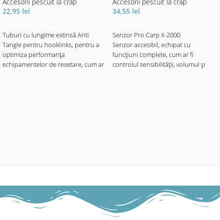
Accesorii pescuit la crap
Accesorii pescuit la crap
22,95
lei
34,55
lei
ADAUGĂ ÎN COȘ
ADAUGĂ ÎN COȘ
Tuburi cu lungime extinsă Anti
Senzor Pro Carp X-2000
Tangle pentru hooklinks, pentru a
Senzor accesibil, echipat cu
optimiza performanța
funcțiuni complete, cum ar fi
echipamentelor de resetare, cum ar
controlul sensibilității, volumul și
fi Gyro și Multi Rig și pentru a
tonul reglabile și un buton separat
preveni încurcarea în timpul
On / Off. Cu funcție de lumină de
aruncării cu zig-uri și tackle ale
noapte reglabilă (integrată la buton)
controlerului. Disponibil în finisaje
și electronică complet protejată-
D-Cam, Tungsten și Clear pentru
astfel, senzorul este perfect protejat
toate aplicațiile.
de apă.
Alimentat cu baterie de 9V (nu este
inclusă la livrare).
✅ Ablaj 15 per pachet.
Caracteristici:
• Controlul sensibilității
• Difuzoare de înaltă performanță
• Volumul reglabil - poate fi redus la
zero
• Ton reglabil