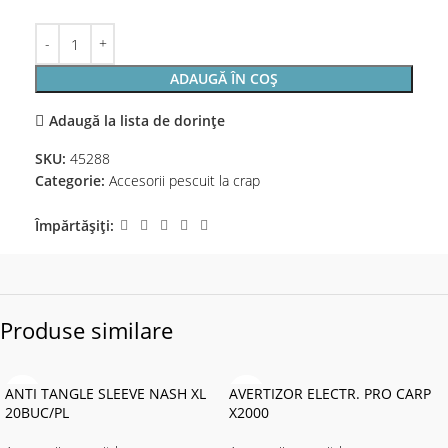
ADAUGĂ ÎN COȘ
Adaugă la lista de dorințe
SKU:
45288
Categorie:
Accesorii pescuit la crap
Împărtășiți:
Produse similare
ANTI TANGLE SLEEVE NASH XL
AVERTIZOR ELECTR. PRO CARP
20BUC/PL
X2000