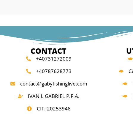
 culori reglabile prin
de trăsătură și indicator
Amurg
j interval (cădere
ir, diferit), roșu
CONTACT
U
eglabilă separat
+40731272009
e
eriei separat
+40787628773
C
rie de 9V
contact@gabyfishinglive.com
IVAN I. GABRIEL P.F.A.
CIF: 20253946