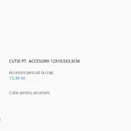
CUTIE PT. ACCESORII 12X10,5X3,3CM
Accesorii pescuit la crap
13,36
lei
FOARFECA DAIWA
ADAUGĂ ÎN COȘ
Cutie pentru accesorii.
Accesorii pescuit 
28,55
lei
ADAUGĂ ÎN CO
Foarfecele special
i
lame fin zimțate p
precise ale tuturor