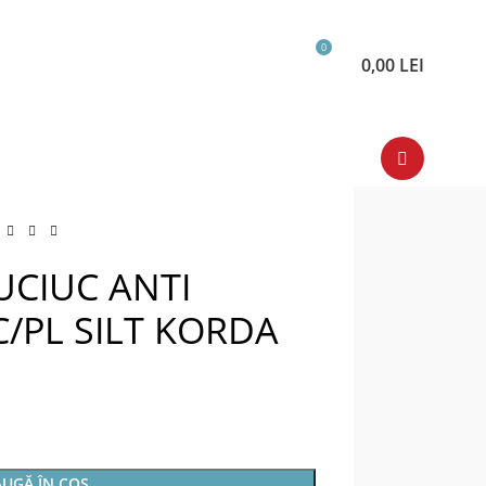
0
0,00
LEI
UCIUC ANTI
/PL SILT KORDA
UGĂ ÎN COȘ