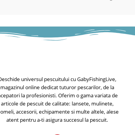
• Lumina LED Combi (4
buzzer bar sunt reglabile. Barele de aluminiu
buton) servește ca
sunt special acoperite și extrem de
indicator de interval 
rezistente la lovituri și șocuri. Livrat cu husă
de putere / 20sec. 
de transport.
• Bară de LED ca afișa
Material husă de transport: 100% polyester.
întinzător și derulare f
strălucitor
Caracterisitici:
• Lumina de noapte r
• Lungimea totală: 80-130cm
• Finisaj soft-touch
• Buzzerbar: 50cm
• Ieșire de alimentar
• Senzori pe înălțime: 24cm
• Compartimentul bat
• Lungimea închisă: 81cm
• Alimentare cu bate
Deschide universul pescuitului cu GabyFishingLive,
• Greutate: 2kg
magazinul online dedicat tuturor pescarilor, de la
ncepatori la profesionisti. Oferim o gama variata de
articole de pescuit de calitate: lansete, mulinete,
omeli, accesorii, echipamente si multe altele, alese
atent pentru a-ti asigura succesul la pescuit.