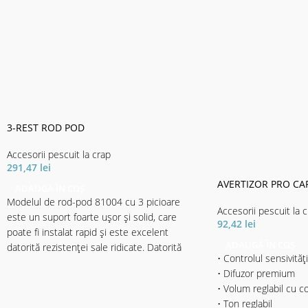
3-REST ROD POD
Accesorii pescuit la crap
291,47
lei
AVERTIZOR PRO CA
ADAUGĂ ÎN COȘ
Modelul de rod-pod 81004 cu 3 picioare
Accesorii pescuit la 
este un suport foarte ușor și solid, care
92,42
lei
poate fi instalat rapid și este excelent
ADAUGĂ ÎN COȘ
datorită rezistenței sale ridicate. Datorită
• Controlul sensivități
picioarelor și picioarelor ajustabile, se
• Difuzor premium
adaptează cu ușurință la diferite situații și se
• Volum reglabil cu c
potrivește perfect cu toate lungimile lansetei.
• Ton reglabil
Livrate cu 3 suporți de lansetă, lungimile