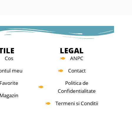
Modelul JBSRSC poa
deschiderea inele
TILE
LEGAL
Cos
ANPC
ontul meu
Contact
Favorite
Politica de
Confidentialitate
Magazin
Termeni si Conditii