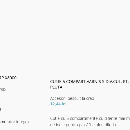
RP X8000
CUTIE 5 COMPART.VARNIS S DIV.CUL. PT.
PLUTA
crap
Accesorii pescuit la crap
12,44
lei
i
ADAUGĂ ÎN COȘ
Cutie cu 5 compartimente cu diferite mărim
omutator integrat
de inele pentru plută în culori diferite.