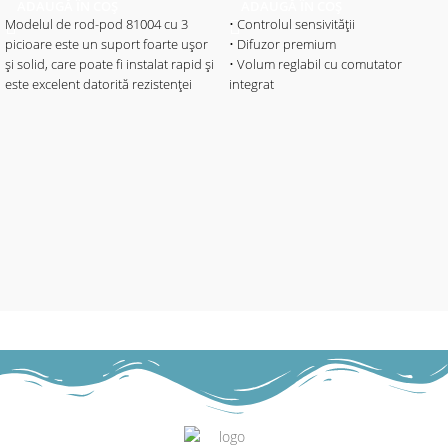
ADAUGĂ ÎN COȘ
ADAUGĂ ÎN COȘ
Modelul de rod-pod 81004 cu 3
• Controlul sensivității
picioare este un suport foarte ușor
• Difuzor premium
și solid, care poate fi instalat rapid și
• Volum reglabil cu comutator
este excelent datorită rezistenței
integrat
sale ridicate. Datorită picioarelor și
• Ton reglabil
picioarelor ajustabile, se adaptează
• Lumina LED Combi (4 culori
cu ușurință la diferite situații și se
reglabile prin buton) servește ca
potrivește perfect cu toate lungimile
indicator de interval de trăsătură și
lansetei. Livrate cu 3 suporți de
indicator de putere / 20sec. Amurg
lansetă, lungimile buzzer bar sunt
• Bară de LED ca afișaj interval
reglabile. Barele de aluminiu sunt
(cădere întinzător și derulare fir,
special acoperite și extrem de
diferit), roșu strălucitor
rezistente la lovituri și șocuri. Livrat
• Lumina de noapte reglabilă
cu husă de transport.
separat
Material husă de transport: 100%
• Finisaj soft-touch
polyester.
• Ieșire de alimentare
• Compartimentul bateriei separat
Caracterisitici:
• Alimentare cu baterie de 9V
• Lungimea totală: 80-130cm
• Buzzerbar: 50cm
• Senzori pe înălțime: 24cm
• Lungimea închisă: 81cm