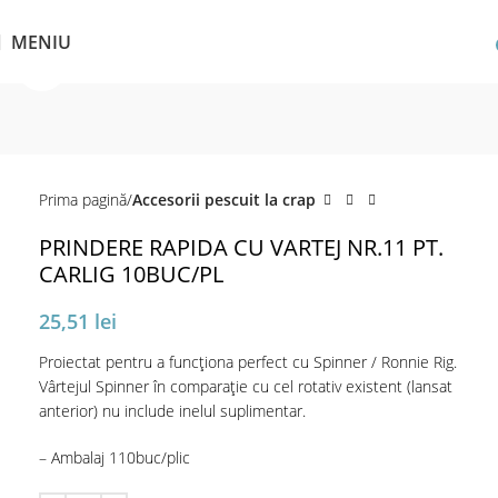
MENIU
Click pentru a mări
Prima pagină
Accesorii pescuit la crap
PRINDERE RAPIDA CU VARTEJ NR.11 PT.
CARLIG 10BUC/PL
25,51
lei
Proiectat pentru a funcționa perfect cu Spinner / Ronnie Rig.
Vârtejul Spinner în comparație cu cel rotativ existent (lansat
anterior) nu include inelul suplimentar.
– Ambalaj 110buc/plic