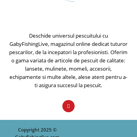
electronicelor complet sigilate,
senzorul este perfect protejat de
apă.
• Controlul sensibilității
• Difuzoare de înaltă performanță
Deschide universul pescuitului cu
• Volumul reglabil, poate fi reglat la
GabyFishingLive, magazinul online dedicat tuturor
zero
pescarilor, de la incepatori la profesionisti. Oferim
• Ton reglabil
• Comutator pornit-oprit
o gama variata de articole de pescuit de calitate:
• Lumina LED servește ca indicator
lansete, mulinete, momeli, accesorii,
de putere / 20 sec.în amurg
echipamente si multe altele, alese atent pentru a-
• Bara LED servește ca indicator de
trăsătură (afișează ridicarea momelii
ti asigura succesul la pescuit.
și rularea diferit), roșu strălucitor
• Lumina de noapte poate fi pornită
/ oprită separat
• Butonul Mute reduce volumul la
zero
• Difuzoare de înaltă performanță
• Finisaj moale la atingere
Copyright 2025 ©
• Mufa de alimentare