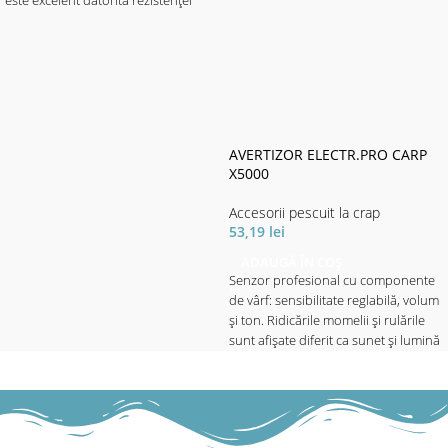
este excelent datorită rezistenței
sale ridicate. Datorită picioarelor și
picioarelor ajustabile, se adaptează
cu ușurință la diferite situații și se
potrivește perfect cu toate lungimile
lansetei. Livrate cu 3 suporți de
lansetă, lungimile buzzer bar sunt
reglabile. Barele de aluminiu sunt
AVERTIZOR ELECTR.PRO CARP
special acoperite și extrem de
X5000
rezistente la lovituri și șocuri. Livrat
cu husă de transport.
Accesorii pescuit la crap
Material husă de transport: 100%
53,19
lei
polyester.
ADAUGĂ ÎN COȘ
Senzor profesional cu componente
Caracterisitici:
de vârf: sensibilitate reglabilă, volum
• Lungimea totală: 80-130cm
și ton. Ridicările momelii și rulările
• Buzzerbar: 50cm
sunt afișate diferit ca sunet și lumină
• Senzori pe înălțime: 24cm
prin intermediul barei LED, care
• Lungimea închisă: 81cm
reflectă și setarea de sensibilitate.
• Greutate: 2kg
Cu funcție de lumină de noapte
reglabilă (integrată la buton) și
funcție de mute. Datorită