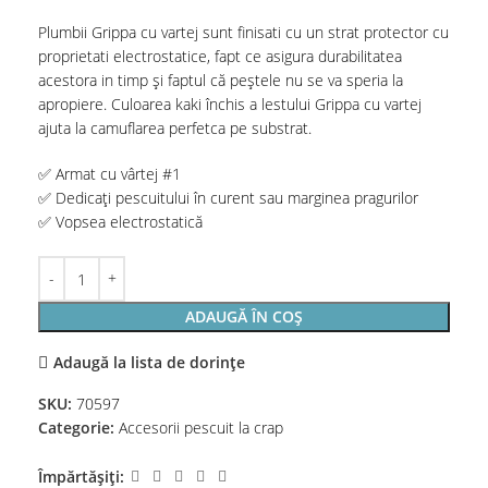
Plumbii Grippa cu vartej sunt finisati cu un strat protector cu
proprietati electrostatice, fapt ce asigura durabilitatea
acestora in timp și faptul că peștele nu se va speria la
apropiere. Culoarea kaki închis a lestului Grippa cu vartej
ajuta la camuflarea perfetca pe substrat.
✅ Armat cu vârtej #1
✅ Dedicați pescuitului în curent sau marginea pragurilor
✅ Vopsea electrostatică
ADAUGĂ ÎN COȘ
Adaugă la lista de dorințe
SKU:
70597
Categorie:
Accesorii pescuit la crap
Împărtășiți: