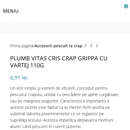
0
MENIU
Click pentru a mări
Prima pagină
Accesorii pescuit la crap
PLUMB VITAS CRIS CRAP GRIPPA CU
VARTEJ 110G
6,91
lei
Un lest simplu și extrem de eficient, conceput pentru
pescuitul crapului, utilizat cu precădere pe apele curgătoare
sau pe marginea pragurilor. Caracteristica importanta a
acestor plumbi este faptul ca isi mentin ferm pozitia pe
substrat datorita proeminentelor ce se regasesc pe
suprafața lestului. Acestea impiedica deplasarea monturii
atunci cand pescuim în curent puternic.