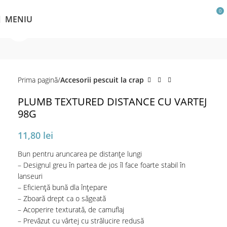
0
MENIU
Click pentru a mări
Prima pagină
Accesorii pescuit la crap
PLUMB TEXTURED DISTANCE CU VARTEJ
98G
11,80
lei
Bun pentru aruncarea pe distanțe lungi
– Designul greu în partea de jos îl face foarte stabil în
lanseuri
– Eficiență bună dla înțepare
– Zboară drept ca o săgeată
– Acoperire texturată, de camuflaj
– Prevăzut cu vârtej cu strălucire redusă