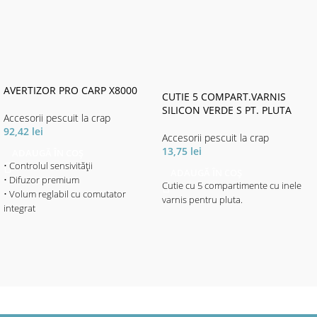
AVERTIZOR PRO CARP X8000
CUTIE 5 COMPART.VARNIS
SILICON VERDE S PT. PLUTA
Accesorii pescuit la crap
92,42
lei
Accesorii pescuit la crap
13,75
lei
ADAUGĂ ÎN COȘ
• Controlul sensivității
ADAUGĂ ÎN COȘ
• Difuzor premium
Cutie cu 5 compartimente cu inele
• Volum reglabil cu comutator
varnis pentru pluta.
integrat
• Ton reglabil
• Lumina LED Combi (4 culori
reglabile prin buton) servește ca
indicator de interval de trăsătură și
indicator de putere / 20sec. Amurg
• Bară de LED ca afișaj interval
(cădere întinzător și derulare fir,