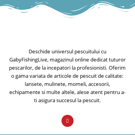
diferit), roșu strălucitor
• Lumina de noapte reglabilă
separat
• Finisaj soft-touch
• Ieșire de alimentare
• Compartimentul bateriei separat
• Alimentare cu baterie de 9V
Deschide universul pescuitului cu
GabyFishingLive, magazinul online dedicat tuturor
pescarilor, de la incepatori la profesionisti. Oferim
o gama variata de articole de pescuit de calitate:
lansete, mulinete, momeli, accesorii,
echipamente si multe altele, alese atent pentru a-
ti asigura succesul la pescuit.