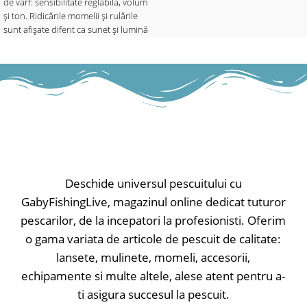
de vârf: sensibilitate reglabilă, volum
și ton. Ridicările momelii și rulările
sunt afișate diferit ca sunet și lumină
prin intermediul barei LED, care
reflectă și setarea de sensibilitate.
Cu funcție de lumină de noapte
reglabilă (integrată la buton) și
funcție de mute. Datorită
electronicelor complet sigilate,
senzorul este perfect protejat de
apă.
• Controlul sensibilității
• Difuzoare de înaltă performanță
Deschide universul pescuitului cu
• Volumul reglabil, poate fi reglat la
GabyFishingLive, magazinul online dedicat tuturor
zero
pescarilor, de la incepatori la profesionisti. Oferim
• Ton reglabil
• Comutator pornit-oprit
o gama variata de articole de pescuit de calitate:
• Lumina LED servește ca indicator
lansete, mulinete, momeli, accesorii,
de putere / 20 sec.în amurg
echipamente si multe altele, alese atent pentru a-
• Bara LED servește ca indicator de
trăsătură (afișează ridicarea momelii
ti asigura succesul la pescuit.
și rularea diferit), roșu strălucitor