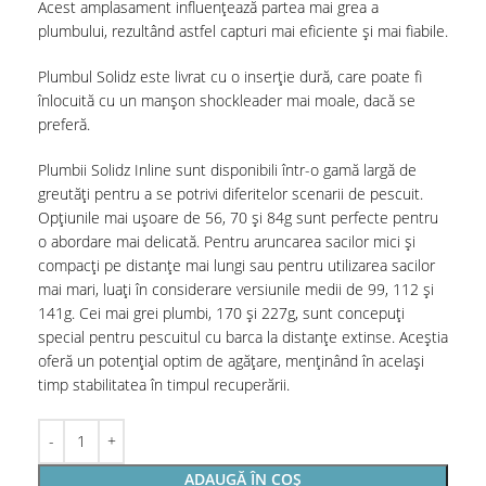
Acest amplasament influențează partea mai grea a
plumbului, rezultând astfel capturi mai eficiente și mai fiabile.
Plumbul Solidz este livrat cu o inserție dură, care poate fi
înlocuită cu un manșon shockleader mai moale, dacă se
preferă.
Plumbii Solidz Inline sunt disponibili într-o gamă largă de
greutăți pentru a se potrivi diferitelor scenarii de pescuit.
Opțiunile mai ușoare de 56, 70 și 84g sunt perfecte pentru
o abordare mai delicată. Pentru aruncarea sacilor mici și
compacți pe distanțe mai lungi sau pentru utilizarea sacilor
mai mari, luați în considerare versiunile medii de 99, 112 și
141g. Cei mai grei plumbi, 170 și 227g, sunt concepuți
special pentru pescuitul cu barca la distanțe extinse. Aceștia
oferă un potențial optim de agățare, menținând în același
timp stabilitatea în timpul recuperării.
ADAUGĂ ÎN COȘ