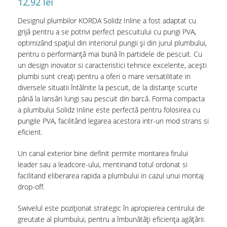
12,92
lei
Designul plumbilor KORDA Solidz Inline a fost adaptat cu
grijă pentru a se potrivi perfect pescuitului cu pungi PVA,
optimizând spațiul din interiorul pungii și din jurul plumbului,
pentru o performanță mai bună în partidele de pescuit. Cu
un design inovator si caracteristici tehnice excelente, acești
plumbi sunt creați pentru a oferi o mare versatilitate in
diversele situatii întâlnite la pescuit, de la distanțe scurte
până la lansări lungi sau pescuit din barcă. Forma compacta
a plumbului Solidz Inline este perfectă pentru folosirea cu
pungile PVA, facilitând legarea acestora intr-un mod strans si
eficient.
Un canal exterior bine definit permite montarea firului
leader sau a leadcore-ului, mentinand totul ordonat si
facilitand eliberarea rapida a plumbului in cazul unui montaj
drop-off.
Swivelul este poziționat strategic în apropierea centrului de
greutate al plumbului, pentru a îmbunătăți eficiența agățării.