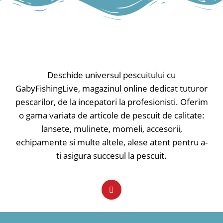
reglabilă (integrată la buton) și
funcție de mute. Datorită
electronicelor complet sigilate,
senzorul este perfect protejat de
apă.
• Controlul sensibilității
• Difuzoare de înaltă performanță
Deschide universul pescuitului cu
• Volumul reglabil, poate fi reglat la
GabyFishingLive, magazinul online dedicat tuturor
zero
pescarilor, de la incepatori la profesionisti. Oferim
• Ton reglabil
• Comutator pornit-oprit
o gama variata de articole de pescuit de calitate:
• Lumina LED servește ca indicator
lansete, mulinete, momeli, accesorii,
de putere / 20 sec.în amurg
echipamente si multe altele, alese atent pentru a-
• Bara LED servește ca indicator de
trăsătură (afișează ridicarea momelii
ti asigura succesul la pescuit.
și rularea diferit), roșu strălucitor
• Lumina de noapte poate fi pornită
/ oprită separat
• Butonul Mute reduce volumul la
zero
• Difuzoare de înaltă performanță
• Finisaj moale la atingere