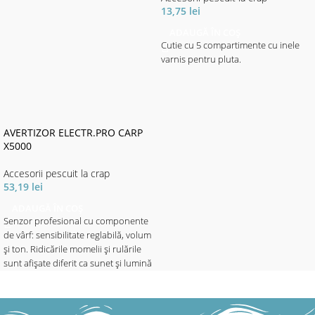
13,75
lei
ADAUGĂ ÎN COȘ
Cutie cu 5 compartimente cu inele
varnis pentru pluta.
AVERTIZOR ELECTR.PRO CARP
X5000
Accesorii pescuit la crap
53,19
lei
ADAUGĂ ÎN COȘ
Senzor profesional cu componente
de vârf: sensibilitate reglabilă, volum
și ton. Ridicările momelii și rulările
sunt afișate diferit ca sunet și lumină
prin intermediul barei LED, care
reflectă și setarea de sensibilitate.
Cu funcție de lumină de noapte