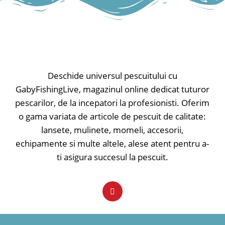
reglabilă (integrată la buton) și
funcție de mute. Datorită
electronicelor complet sigilate,
senzorul este perfect protejat de
apă.
• Controlul sensibilității
• Difuzoare de înaltă performanță
Deschide universul pescuitului cu
• Volumul reglabil, poate fi reglat la
GabyFishingLive, magazinul online dedicat tuturor
zero
pescarilor, de la incepatori la profesionisti. Oferim
• Ton reglabil
• Comutator pornit-oprit
o gama variata de articole de pescuit de calitate:
• Lumina LED servește ca indicator
lansete, mulinete, momeli, accesorii,
de putere / 20 sec.în amurg
echipamente si multe altele, alese atent pentru a-
• Bara LED servește ca indicator de
trăsătură (afișează ridicarea momelii
ti asigura succesul la pescuit.
și rularea diferit), roșu strălucitor
• Lumina de noapte poate fi pornită
/ oprită separat
• Butonul Mute reduce volumul la
zero
• Difuzoare de înaltă performanță
• Finisaj moale la atingere