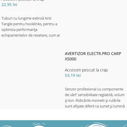
22,95
lei
ADAUGĂ ÎN COȘ
Tuburi cu lungime extinsă Anti
Tangle pentru hooklinks, pentru a
optimiza performanța
echipamentelor de resetare, cum ar
fi Gyro și Multi Rig și pentru a
preveni încurcarea în timpul
aruncării cu zig-uri și tackle ale
AVERTIZOR ELECTR.PRO CARP
controlerului. Disponibil în finisaje
X5000
D-Cam, Tungsten și Clear pentru
toate aplicațiile.
Accesorii pescuit la crap
53,19
lei
ADAUGĂ ÎN COȘ
✅ Ablaj 15 per pachet.
Senzor profesional cu componente
de vârf: sensibilitate reglabilă, volum
și ton. Ridicările momelii și rulările
sunt afișate diferit ca sunet și lumină
prin intermediul barei LED, care
reflectă și setarea de sensibilitate.
Cu funcție de lumină de noapte