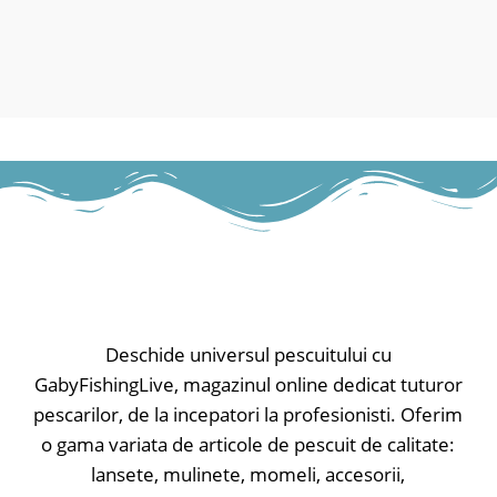
• Bară de LED ca afișaj interval
(cădere întinzător și derulare fir,
diferit), roșu strălucitor
• Lumina de noapte reglabilă
separat
• Finisaj soft-touch
• Ieșire de alimentare
• Compartimentul bateriei separat
• Alimentare cu baterie de 9V
Deschide universul pescuitului cu
GabyFishingLive, magazinul online dedicat tuturor
pescarilor, de la incepatori la profesionisti. Oferim
o gama variata de articole de pescuit de calitate:
lansete, mulinete, momeli, accesorii,