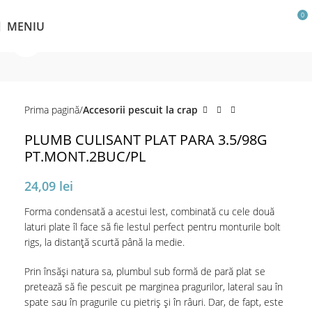
0
MENIU
Click pentru a mări
Prima pagină
Accesorii pescuit la crap
PLUMB CULISANT PLAT PARA 3.5/98G
PT.MONT.2BUC/PL
24,09
lei
Forma condensată a acestui lest, combinată cu cele două
laturi plate îl face să fie lestul perfect pentru monturile bolt
rigs, la distanță scurtă până la medie.
Prin însăși natura sa, plumbul sub formă de pară plat se
pretează să fie pescuit pe marginea pragurilor, lateral sau în
spate sau în pragurile cu pietriș și în râuri. Dar, de fapt, este