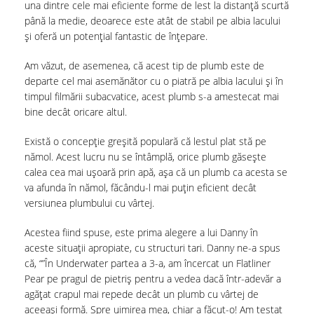
una dintre cele mai eficiente forme de lest la distanță scurtă
până la medie, deoarece este atât de stabil pe albia lacului
și oferă un potențial fantastic de înțepare.
Am văzut, de asemenea, că acest tip de plumb este de
departe cel mai asemănător cu o piatră pe albia lacului și în
timpul filmării subacvatice, acest plumb s-a amestecat mai
bine decât oricare altul.
Există o concepție greșită populară că lestul plat stă pe
nămol. Acest lucru nu se întâmplă, orice plumb găsește
calea cea mai ușoară prin apă, așa că un plumb ca acesta se
va afunda în nămol, făcându-l mai puțin eficient decât
versiunea plumbului cu vârtej.
Acestea fiind spuse, este prima alegere a lui Danny în
aceste situații apropiate, cu structuri tari. Danny ne-a spus
că, “”În Underwater partea a 3-a, am încercat un Flatliner
Pear pe pragul de pietriș pentru a vedea dacă într-adevăr a
agățat crapul mai repede decât un plumb cu vârtej de
aceeași formă. Spre uimirea mea, chiar a făcut-o! Am testat