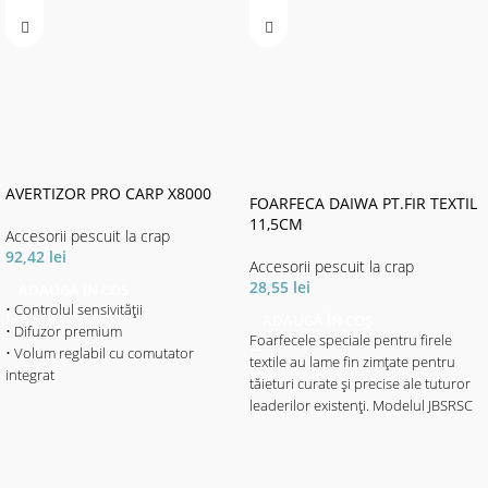
AVERTIZOR PRO CARP X8000
FOARFECA DAIWA PT.FIR TEXTIL
11,5CM
Accesorii pescuit la crap
92,42
lei
Accesorii pescuit la crap
28,55
lei
ADAUGĂ ÎN COȘ
• Controlul sensivității
ADAUGĂ ÎN COȘ
• Difuzor premium
Foarfecele speciale pentru firele
• Volum reglabil cu comutator
textile au lame fin zimțate pentru
integrat
tăieturi curate și precise ale tuturor
• Ton reglabil
leaderilor existenți. Modelul JBSRSC
• Lumina LED Combi (4 culori
poate fi folosit și pentru
reglabile prin buton) servește ca
deschiderea inelelor despicate.
indicator de interval de trăsătură și
indicator de putere / 20sec. Amurg