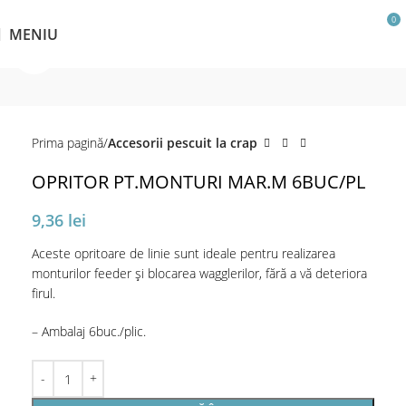
0
MENIU
Click pentru a mări
Prima pagină
Accesorii pescuit la crap
OPRITOR PT.MONTURI MAR.M 6BUC/PL
9,36
lei
Aceste opritoare de linie sunt ideale pentru realizarea
monturilor feeder și blocarea wagglerilor, fără a vă deteriora
firul.
– Ambalaj 6buc./plic.