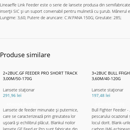
Lineaeffe Link Feeder este o serie de lansete produsa din semifabricate d
inserții SIC și un suport convenabil pentru mulinetă cu șurub. Mânerul es
Lungime: 3,60; Putere de aruncare: C.W.PANA 150G; Greutate: 285;
Produse similare
2+2BUC.GF FEEDER PRO SHORT TRACK
3+2BUC BULL FFIGH
3,00M/50-170G
3,60M/40-120G
Lansete staţionar
Lansete staţionar
291,96
lei
197,48
lei
ADAUGĂ ÎN COȘ
ADAUGĂ ÎN COȘ
Lansete de feeder minunate și puternice,
Bull Fighter Feeder -
care se caracterizează prin greutatea lor
pescarului ocazional
ușoară și echilibrul plăcut. Blankul noilor
locul dorit. Blank-uri
lansete GF Feed er Pro sunt fabricate din
carbon IM6 echipează