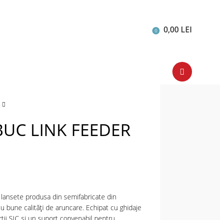
0,00
LEI
0
BUC LINK FEEDER
 lansete produsa din semifabricate din
u bune calități de aruncare. Echipat cu ghidaje
erții SIC și un suport convenabil pentru