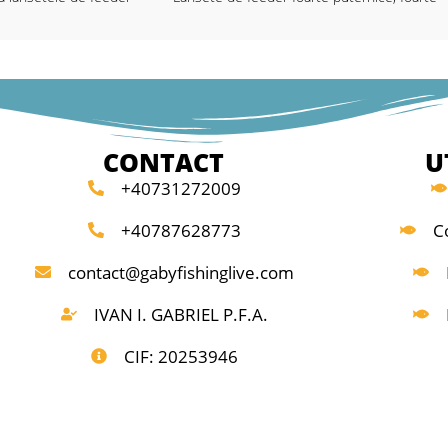
rezistente și lanset e de pescuit staţionar,
re pentru aruncări lungi
care oferă multă distracție și în lupta cu
elor 2 vârfuri quiver
peștii mai mici, datorită designului special al
sizarea perfectă a
fibrei blank-ului.
rantată, deoarece
Echipate cu inele de Oxid de Titan și mâner
o rezistență ca la
finisate EV A.
la plută sau cele de
CONTACT
U
Lansete de feeder puternice, cu acțiune
+40731272009
 Oxid de Titan și mâner
dinamică longcast cu secţiunea mânerului
 asigură o pârghie
puternică pentru aruncarea monturilor
+40787628773
C
i lungi și puternice.
feeder grele, la distanțe mari, fără probleme
ver de fibră de sticlă.
Livrat cu 3 vărfuri quiver: roșu = H-rigid;
contact@gabyfishinglive.com
galben = M-mediu; verde = L-light
IM6
IVAN I. GABRIEL P.F.A.
premium
• Blank HDG compozit
own
• Mâner EVA
CIF: 20253946
• Inele Titanium Oxid
• Husă protecţie
me tronsoane: 128;
Lungime: 3,90m; Lungime tronsoane: 137;
40-120; Numar inele: 12;
Putere de aruncare: C.W.PANA 150G; Numa