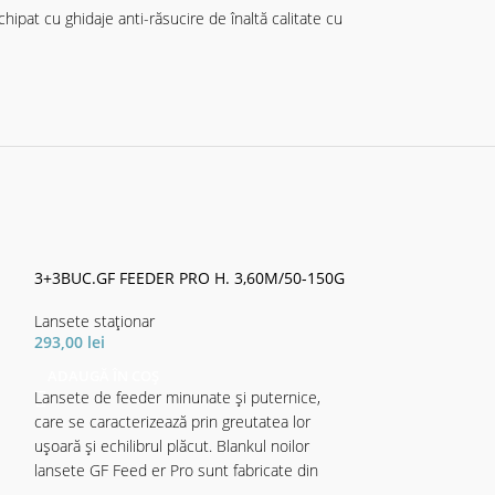
ipat cu ghidaje anti-răsucire de înaltă calitate cu
3+3BUC.GF FEEDER PRO H. 3,60M/50-150G
3+3BUC.GF FEED
120G
Lansete staţionar
293,00
lei
Lansete staţionar
199,47
lei
ADAUGĂ ÎN COȘ
Lansete de feeder minunate și puternice,
ADAUGĂ ÎN CO
Lansete de feeder
care se caracterizează prin greutatea lor
care se caracteriz
ușoară și echilibrul plăcut. Blankul noilor
ușoară și echilibru
lansete GF Feed er Pro sunt fabricate din
lansete GF Feed e
carbon SM24, ceea ce oferă lansetelor o