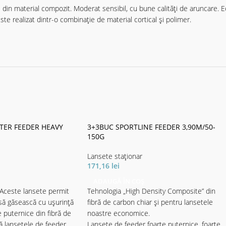
in material compozit. Moderat sensibil, cu bune calități de aruncare. Ech
te realizat dintr-o combinație de material cortical și polimer.
TER FEEDER HEAVY
3+3BUC SPORTLINE FEEDER 3,90M/50-
150G
Lansete staţionar
171,16
lei
ADAUGĂ ÎN COȘ
 Aceste lansete permit
Tehnologia „High Density Composite” din
 să găsească cu ușurință
fibră de carbon chiar și pentru lansetele
le puternice din fibră de
noastre economice.
 lansetele de feeder
Lansete de feeder foarte puternice, foarte