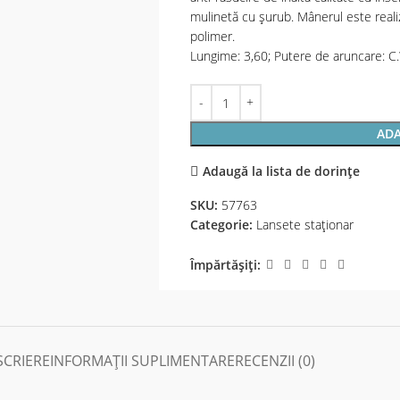
mulinetă cu șurub. Mânerul este realiz
polimer.
Lungime: 3,60; Putere de aruncare: 
ADA
Adaugă la lista de dorințe
SKU:
57763
Categorie:
Lansete staţionar
Împărtășiți:
SCRIERE
INFORMAȚII SUPLIMENTARE
RECENZII (0)