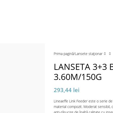
a mări
Prima pagină
Lansete staţionar
LANSETA 3+3 
3.60M/150G
293,44
lei
Lineaeffe Link Feeder este o serie de
material compozit. Moderat sensibil, c
anti-răsucire de înaltă calitate cu ins