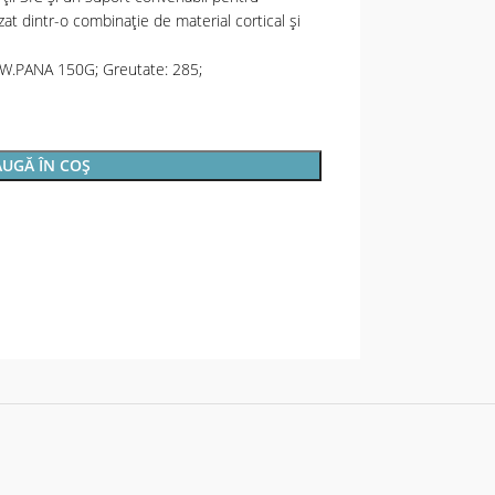
at dintr-o combinație de material cortical și
C.W.PANA 150G; Greutate: 285;
UGĂ ÎN COȘ