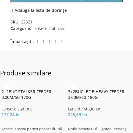
Adaugă la lista de dorințe
SKU:
62321
Categorie:
Lansete staţionar
Împărtășiți:
Produse similare
2+2BUC STALKER FEEDER
3+2BUC. BF E-HEAVY FEEDER
3,00M/50-170G
3,60M/60-180G
Lansete staţionar
Lansete staţionar
177,24
lei
225,69
lei
ADAUGĂ ÎN COȘ
ADAUGĂ ÎN COȘ
Aceste lansete permit pescarului să
Noile lansete Bull Fighter Feeder și