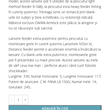
model, aceste lansete pot fi utilizate de la pescuitul light
method feeder în bălți, la pescuitul exra-heavy feeder fishing
în curenți puternici. Întreaga serie se remarcă prin blank-
urile lor subțiri și bine echilibrate, cu rezistență ridicată.
Mânerul exclusiv DAIWA Armlock este plăcut la atingere și
nu se răsucește sub sarcină.
Lansete feeder extra-puternice pentru pescuitul cu
momitoare grele în curent puternic.Lansetele N‘Zon XL
Distance feeder permit o accelerare enormă a încărcăturii la
lansare. Cu blank-urile extra puternice, momitoarele grele
pot fi prezentate cu mare precizie. Aceste lansete au inele
de vârf ceva mai mari – perfecte atunci când sunt folosite
shockleader.
Lungime: 330; Numar tronsoane: 5; Lungime tronsoane: 117;
Putere de aruncare: C.W. PANA LA 150G; Numar inele: 14;
Greutate: 245;
ADAUGĂ ÎN COȘ