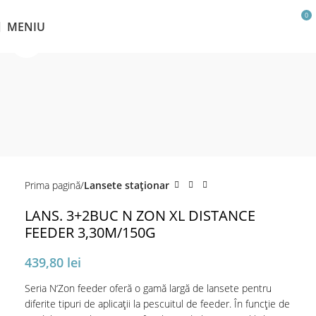
0
MENIU
Click pentru a mări
Prima pagină
Lansete staţionar
LANS. 3+2BUC N ZON XL DISTANCE
FEEDER 3,30M/150G
439,80
lei
Seria N‘Zon feeder oferă o gamă largă de lansete pentru
diferite tipuri de aplicații la pescuitul de feeder. În funcție de