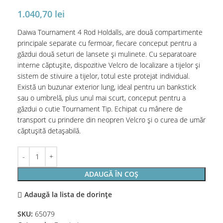
1.040,70
lei
Daiwa Tournament 4 Rod Holdalls, are două compartimente
principale separate cu fermoar, fiecare conceput pentru a
găzdui două seturi de lansete și mulinete. Cu separatoare
interne căptușite, dispozitive Velcro de localizare a tijelor și
sistem de stivuire a tijelor, totul este protejat individual.
Există un buzunar exterior lung, ideal pentru un bankstick
sau o umbrelă, plus unul mai scurt, conceput pentru a
găzdui o cutie Tournament Tip. Echipat cu mânere de
transport cu prindere din neopren Velcro și o curea de umăr
căptușită detașabilă.
ADAUGĂ ÎN COȘ
Adaugă la lista de dorințe
SKU:
65079