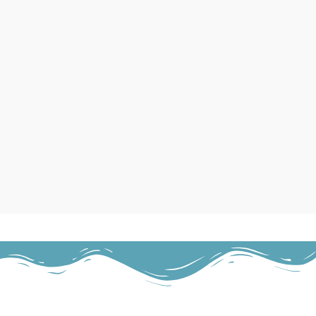
cu dublură pentru ventilare.
Dimensiune geantă: 47 x 24 x 30cm
(inclusiv buzunarele suprapuse)
Material: 100% poliester (acoperire
PVC)