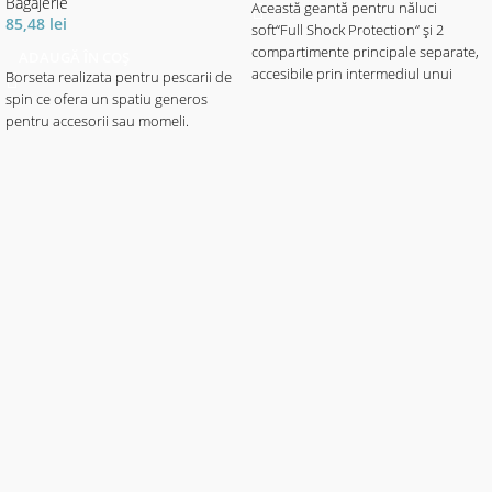
Bagajerie
Această geantă pentru năluci
85,48
lei
soft“Full Shock Protection“ și 2
compartimente principale separate,
ADAUGĂ ÎN COȘ
accesibile prin intermediul unui
Borseta realizata pentru pescarii de
capac comun, este o alegere bună
spin ce ofera un spatiu generos
pentru pescari și pentru persoanele
pentru accesorii sau momeli.
ce găsesc sens stilului. 4 cutii năluci
(Cormoran modelul 8047 /
35.5x23x4.5cm) sunt plasate în
compartimentul principal de jos,
compartimentul principal superior
oferă mult spațiu pentru multe
accesorii.
Ambele buzunare laterale sunt
dublate și, astfel, ar proteja perfect
lucrurile depozitate. Suport de
clește pe ambele părți, ce păstrează
întotdeauna acest instrument
important la îndemână. Partea de
jos dublată cu PVC asigură o
durabilitate mare și pot fi curățate
cu ușurință. Dotată cu fund rezistent
de PVC și curea de umăr ajustabilă,