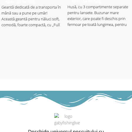
ADAUGĂ ÎN COȘ
ADAUGĂ ÎN COȘ
Husă, cu 3 compartimente separate
Geantă dedicată de a transporta în
pentru lansete. Buzunar mare
mână sau a pune pe umăr!
exterior, care poate fi deschis prin
Această geantă pentru năluci soft,
fermoar pe toată lungimea, pentru
comodă, foarte compactă, cu „Full
umbrelă sau banksticks.
Shock Protection“ este ideală pentru
Cu 2 bretele reglabile de umăr, un
a transporta toate nălucile și alte
mâner cu inele solide.
accesorii necesare, fără a fi copleşit
Material: 100% poliester (600D, PVC
de greutățile prea mari, în timpul
acoperit)
pescuitului de anduraţă la spinning.
O alegere inteligentă pentru pescarii
- Lungime 130cm
ambițioşi de răpitori. Conţine 2 cutii
năluci (Cormoran modelul 8048 /
27x18.5x4cm) în compartimentul
principal și o cutie pentru năluci mici
și accesorii (Cormoran modelul 8007
/ 20x14.5x4cm) în
buzunarul suprapus. Cele 2
buzunare laterale foarte spaţioase
asigură un acces rapid la toate
instrumentele esențiale sau poate
depozita cutii mici suplimentare.
Deschide universul pescuitului cu
Suport pentru clește, pe ambele