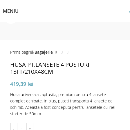
MENIU
Click pentru a mări
Prima pagină
Bagajerie
HUSA PT.LANSETE 4 POSTURI
13FT/210X48CM
419,39
lei
Husa universala captusita, premium pentru 4 lansete
complet echipate. In plus, puteti transporta 4 lansete de
schimb. Aceasta a fost conceputa pentru lansetele cu inel
starter de 50mm.