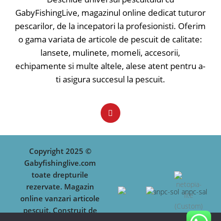
părți, să păstreze întotdeauna acest
GabyFishingLive, magazinul online dedicat tuturor
instrument important la îndemână.
pescarilor, de la incepatori la profesionisti. Oferim
Partea de jos de PVC, asigură o
o gama variata de articole de pescuit de calitate:
durabilitate mare și pot fi curățate
cu ușurință. Echipat cu mâner și o,
lansete, mulinete, momeli, accesorii,
curea de umăr ajustabilă, căptușită.
echipamente si multe altele, alese atent pentru a-
Conține: 2 cutii model Cormoran
8048, 1 cutie de năluci model
ti asigura succesul la pescuit.
Cormoran 80007
Dimensiunea geantă: B: 40 x T: 15 x
H: 21cm inclusiv buzunarele
suprapuse
Material: 100% polyester (acoperire
PVC)
Copyright 2025 ©
Gabyfishinglive.com
toate drepturile
rezervate. Magazin
online vanzari articole
pescuit. Construit de