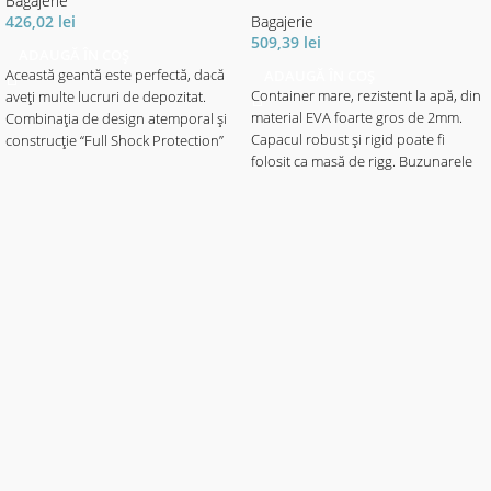
Bagajerie
426,02
lei
Bagajerie
509,39
lei
ADAUGĂ ÎN COȘ
Această geantă este perfectă, dacă
ADAUGĂ ÎN COȘ
Container mare, rezistent la apă, din
aveți multe lucruri de depozitat.
material EVA foarte gros de 2mm.
Combinația de design atemporal și
Capacul robust și rigid poate fi
construcție “Full Shock Protection”
folosit ca masă de rigg. Buzunarele
oferă protecţie cu un caracter unic.
interioare, realizate din material EVA
4 cutii pentru năluci (Cormoran
rigid, fixate cu clemă de cadru, oferă
modelul 8048 / 27x18.5x4cm) în
spațiu pentru echipament, monturi,
compartimentul de jos, care este
plumbi etc. datorită separatoarelor.
accesibil prin partea laterală, și un
Are suficient spațiu în partea de jos
mare compartiment principal
pentru a păstra în siguranță senzorii
superior pentru accesorii mari oferă
etc.
spațiu enorm. Datorită construcției
economie de spațiu, aceasta geantă
- Material: Sac EVA
este, de asemenea perfect pentru
- Dimensiuni 42x32x26cm
pescuitul din barcă. Un buzunar
mare frontal pentru accesorii și
instrumente, un buzunar suprapus
și 4 buzunare laterale voluminoase,
pentru toate lucrurile de care are