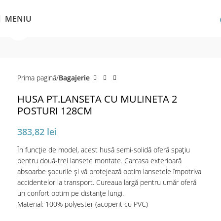
MENIU
Click pentru a mări
Prima pagină
Bagajerie
HUSA PT.LANSETA CU MULINETA 2
POSTURI 128CM
383,82
lei
În funcție de model, acest husă semi-solidă oferă spațiu
pentru două-trei lansete montate. Carcasa exterioară
absoarbe șocurile și vă protejează optim lansetele împotriva
accidentelor la transport. Cureaua largă pentru umăr oferă
un confort optim pe distanțe lungi.
Material: 100% polyester (acoperit cu PVC)