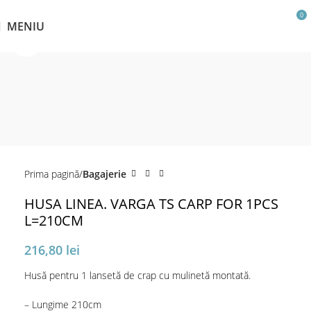
0
MENIU
Click pentru a mări
Prima pagină
Bagajerie
HUSA LINEA. VARGA TS CARP FOR 1PCS
L=210CM
216,80
lei
Husă pentru 1 lansetă de crap cu mulinetă montată.
– Lungime 210cm