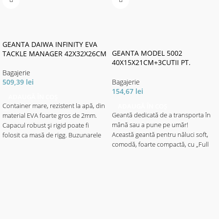
GEANTA DAIWA INFINITY EVA
GEANTA MODEL 5002
TACKLE MANAGER 42X32X26CM
40X15X21CM+3CUTII PT.
NALUCI
Bagajerie
Bagajerie
509,39
lei
154,67
lei
ADAUGĂ ÎN COȘ
ADAUGĂ ÎN COȘ
Container mare, rezistent la apă, din
Geantă dedicată de a transporta în
material EVA foarte gros de 2mm.
mână sau a pune pe umăr!
Capacul robust și rigid poate fi
Această geantă pentru năluci soft,
folosit ca masă de rigg. Buzunarele
comodă, foarte compactă, cu „Full
interioare, realizate din material EVA
Shock Protection“ este ideală pentru
rigid, fixate cu clemă de cadru, oferă
a transporta toate nălucile și alte
spațiu pentru echipament, monturi,
accesorii necesare, fără a fi copleşit
plumbi etc. datorită separatoarelor.
de greutățile prea mari, în timpul
Are suficient spațiu în partea de jos
pescuitului de anduraţă la spinning.
pentru a păstra în siguranță senzorii
O alegere inteligentă pentru pescarii
etc.
ambițioşi de răpitori. Conţine 2 cutii