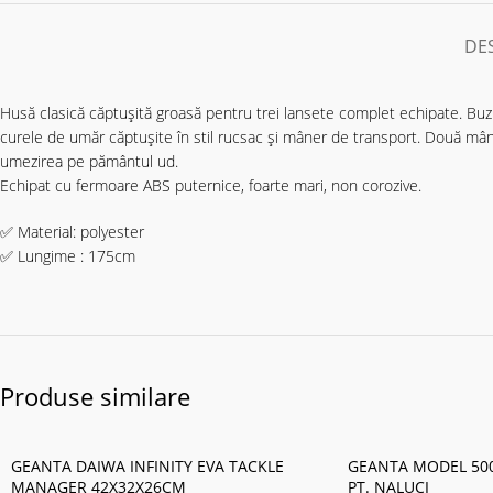
DE
Husă clasică căptușită groasă pentru trei lansete complet echipate. Bu
curele de umăr căptușite în stil rucsac și mâner de transport. Două mâne
umezirea pe pământul ud.
Echipat cu fermoare ABS puternice, foarte mari, non corozive.
✅ Material: polyester
✅ Lungime : 175cm
Produse similare
GEANTA DAIWA INFINITY EVA TACKLE
GEANTA MODEL 500
MANAGER 42X32X26CM
PT. NALUCI