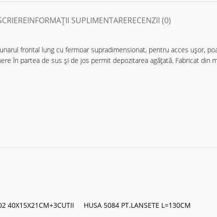
SCRIERE
INFORMAȚII SUPLIMENTARE
RECENZII (0)
zunarul frontal lung cu fermoar supradimensionat, pentru acces ușor, p
re în partea de sus și de jos permit depozitarea agățată. Fabricat din m
2 40X15X21CM+3CUTII
HUSA 5084 PT.LANSETE L=130CM