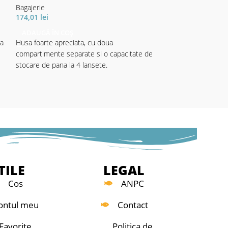
Bagajerie
Bagajerie
174,01
lei
170,24
lei
ADAUGĂ ÎN COȘ
ADAUGĂ ÎN CO
ta
Husa foarte apreciata, cu doua
Husă hardcase, ca
compartimente separate si o capacitate de
lansete montate. D
stocare de pana la 4 lansete.
lansetele sunt per
șocurilor și deteri
transportului. Bi
compartimentul p
tare pentru a ofer
Echipat cu un ferm
și o curea de umăr
Material: 100% po
PVC)
TILE
LEGAL
Cos
ANPC
- Lungime 155cm
ontul meu
Contact
Favorite
Politica de