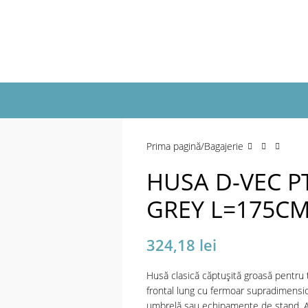
a mări
Prima pagină
Bagajerie
HUSA D-VEC P
GREY L=175C
324,18
lei
Husă clasică căptușită groasă pentru 
frontal lung cu fermoar supradimensi
umbrelă sau echipamente de stand. Are