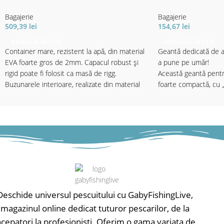
Bagajerie
Bagajerie
509,39
lei
154,67
lei
ADAUGĂ ÎN COȘ
ADAUGĂ ÎN COȘ
Container mare, rezistent la apă, din material
Geantă dedicată de a
EVA foarte gros de 2mm. Capacul robust și
a pune pe umăr!
rigid poate fi folosit ca masă de rigg.
Această geantă pentr
Buzunarele interioare, realizate din material
foarte compactă, cu „
EVA rigid, fixate cu clemă de cadru, oferă
este ideală pentru a 
spațiu pentru echipament, monturi, plumbi
și alte accesorii nece
etc. datorită separatoarelor. Are suficient
greutățile prea mari, 
spațiu în partea de jos pentru a păstra în
anduraţă la spinning.
siguranță senzorii etc.
pentru pescarii ambiț
2 cutii năluci (Corm
- Material: Sac EVA
27x18.5x4cm) în comp
- Dimensiuni 42x32x26cm
o cutie pentru năluci 
(Cormoran modelul 8
Deschide universul pescuitului cu GabyFishingLive,
buzunarul suprapus. 
foarte spaţioase asig
magazinul online dedicat tuturor pescarilor, de la
toate instrumentele 
ncepatori la profesionisti. Oferim o gama variata de