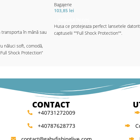
Bagajerie
103,85
lei
ADAUGĂ ÎN COȘ
Husa ce protejeaza perfect lansetele datori
 transporta în mână sau
captuselii ""Full Shock Protection"".
u năluci soft, comodă,
Full Shock Protection“
transporta toate nălucile
sare, fără a fi copleşit de
în timpul pescuitului de
 O alegere inteligentă
ioşi de răpitori. Conţine
oran modelul 8048 /
artimentul principal și
CONTACT
U
mici și accesorii
+40731272009
007 / 20x14.5x4cm) în
Cele 2 buzunare laterale
+40787628773
C
ură un acces rapid la
esențiale sau poate
contact@gabyfishinglive.com