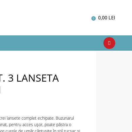
0,00
LEI
0
T. 3 LANSETA
M
trei lansete complet echipate. Buzunarul
onat, pentru acces ușor, poate păstra o
 curele de umăr căptușite în stil rucsac și