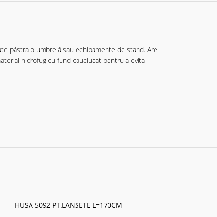
oate păstra o umbrelă sau echipamente de stand. Are
aterial hidrofug cu fund cauciucat pentru a evita
HUSA 5092 PT.LANSETE L=170CM
HUSA 5122 PT. 