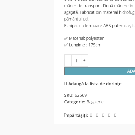
mâner de transport. Două mânere în p
agățată. Fabricat din material hidrofu
pământul ud.
Echipat cu fermoare ABS puternice, fo
✅ Material: polyester
✅ Lungime : 175cm
ADA
Adaugă la lista de dorințe
SKU:
62569
Categorie:
Bagajerie
Împărtășiți: