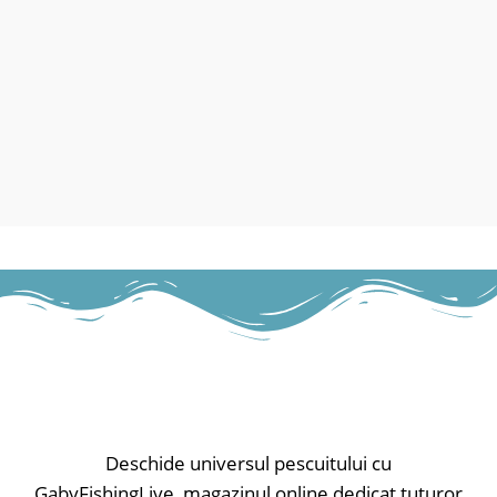
Deschide universul pescuitului cu
GabyFishingLive, magazinul online dedicat tuturor