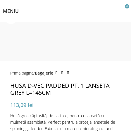
0
MENIU
Click pentru a mări
Prima pagină
Bagajerie
HUSA D-VEC PADDED PT. 1 LANSETA
GREY L=145CM
113,09
lei
Husă gros căptușită, de calitate, pentru o lansetă cu
mulinetă asamblată. Perfect pentru a proteja lansetele de
spinning și feeder. Fabricat din material hidrofug cu fund