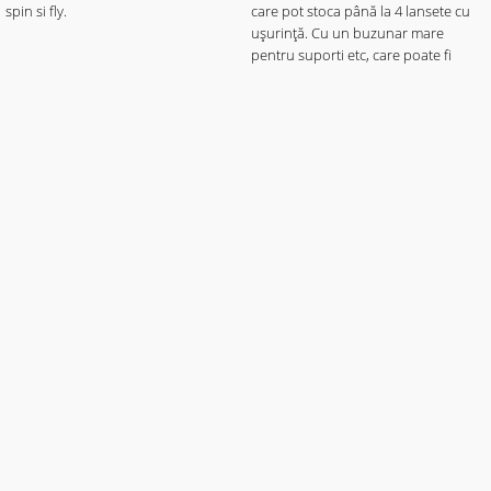
spin si fly.
care pot stoca până la 4 lansete cu
uşurinţă. Cu un buzunar mare
pentru suporti etc, care poate fi
deschis larg prin fermoar.
Echipată cu o curea de umăr
ajustabilă.