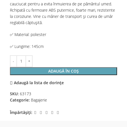
cauciucat pentru a evita înmuierea de pe pământul umed.
Rchipată cu fermoare ABS puternice, foarte mari, rezistente
la coroziune. Vine cu mâner de transport și curea de umăr
reglabilă căptușită.
✅ Material: poliester
✅ Lungime: 145cm
ADAUGĂ ÎN COȘ
Adaugă la lista de dorințe
SKU:
63173
Categorie:
Bagajerie
Împărtășiți: