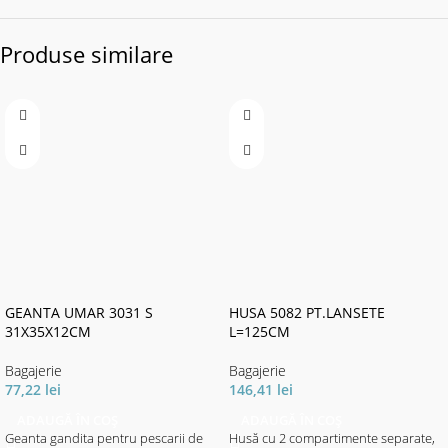
Produse similare
GEANTA UMAR 3031 S
HUSA 5082 PT.LANSETE
31X35X12CM
L=125CM
Bagajerie
Bagajerie
77,22
lei
146,41
lei
ADAUGĂ ÎN COȘ
ADAUGĂ ÎN COȘ
Geanta gandita pentru pescarii de
Husă cu 2 compartimente separate,