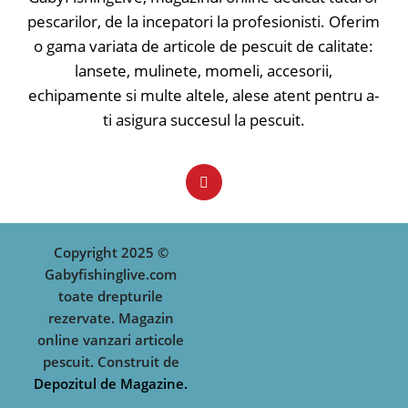
pescarilor, de la incepatori la profesionisti. Oferim
o gama variata de articole de pescuit de calitate:
lansete, mulinete, momeli, accesorii,
echipamente si multe altele, alese atent pentru a-
ti asigura succesul la pescuit.
Copyright 2025 ©
Gabyfishinglive.com
toate drepturile
rezervate. Magazin
online vanzari articole
pescuit. Construit de
Depozitul de Magazine.