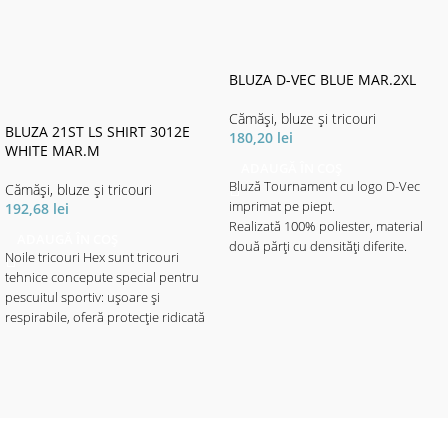
BLUZA D-VEC BLUE MAR.2XL
Cămăși, bluze și tricouri
BLUZA 21ST LS SHIRT 3012E
180,20
lei
WHITE MAR.M
ADAUGĂ ÎN COȘ
Bluză Tournament cu logo D-Vec
Cămăși, bluze și tricouri
imprimat pe piept.
192,68
lei
Realizată 100% poliester, material
ADAUGĂ ÎN COȘ
două părți cu densități diferite.
Noile tricouri Hex sunt tricouri
Materialul cu imprimeul elegant
tehnice concepute special pentru
motive aqua - de densitate mai mare
pescuitul sportiv: ușoare și
este destinat portecției solare.
respirabile, oferă protecție ridicată
Materialul de culoare neagră mai
împotriva razelor solare. Indice de
subțire, ajută la libertatea de
protecție UPF50+. Disponibil cu sau
mișcare - fiind mult mai elastic, ajută
fără glugă în 3 culori: roșu, verde
și la o respirabilitate mai mare, fapt
sau alb, cu o livrea camo
ce asigură confortul termic pe vreme
caracteristică și textură fagure de
toridă cu soare puternic.
albine