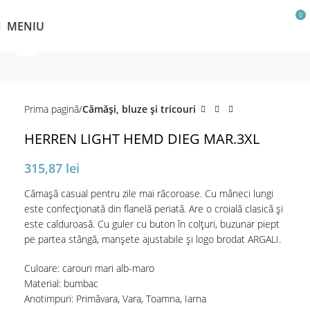
0
MENIU
Click pentru a mări
Prima pagină
Cămăși, bluze și tricouri
HERREN LIGHT HEMD DIEG MAR.3XL
315,87
lei
Cămașă casual pentru zile mai răcoroase. Cu mâneci lungi
este confecționată din flanelă periată. Are o croială clasică și
este calduroasă. Cu guler cu buton în colțuri, buzunar piept
pe partea stângă, manșete ajustabile și logo brodat ARGALI.
Culoare: carouri mari alb-maro
Material: bumbac
Anotimpuri: Primăvara, Vara, Toamna, Iarna