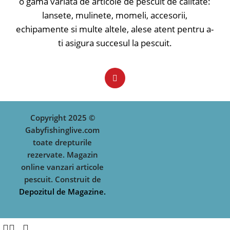
o gama variata de articole de pescuit de calitate:
lansete, mulinete, momeli, accesorii,
echipamente si multe altele, alese atent pentru a-
ti asigura succesul la pescuit.
Copyright 2025 ©
Gabyfishinglive.com
toate drepturile
rezervate. Magazin
online vanzari articole
pescuit. Construit de
Depozitul de Magazine.