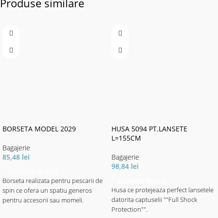
Produse similare
BORSETA MODEL 2029
HUSA 5094 PT.LANSETE
L=155CM
Bagajerie
85,48
lei
Bagajerie
98,84
lei
ADAUGĂ ÎN COȘ
Borseta realizata pentru pescarii de
ADAUGĂ ÎN COȘ
Husa ce protejeaza perfect lansetele
spin ce ofera un spatiu generos
datorita captuselii ""Full Shock
pentru accesorii sau momeli.
Protection"".