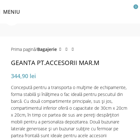
0
MENIU
Click pentru a mări
Prima pagină
Bagajerie
GEANTA PT.ACCESORII MAR.M
344,90
lei
Concepută pentru a transporta o mulțime de echipamente,
forma stabilă și înălțimea o fac ideală pentru pescuitul din
barcă. Cu două compartimente principale, sus și jos,
compartimentul inferior oferă o capacitate de 30cm x 20cm
x 20cm, în timp ce partea de sus are pereți despărțitori
mobili pentru a personaliza depozitarea. Două buzunare
laterale generoase și un buzunar subțire cu fermoar pe
partea frontală sunt ideale pentru acele accesorii