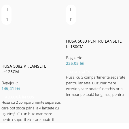
HUSA 5083 PENTRU LANSETE
L=130CM
Bagajerie
235,05
lei
HUSA 5082 PT.LANSETE
L=125CM
ADAUGĂ ÎN COȘ
Husă, cu 3 compartimente separate
Bagajerie
pentru lansete. Buzunar mare
146,41
lei
exterior, care poate fi deschis prin
fermoar pe toată lungimea, pentru
ADAUGĂ ÎN COȘ
umbrelă sau banksticks.
Husă cu 2 compartimente separate,
Cu 2 bretele reglabile de umăr, un
care pot stoca până la 4 lansete cu
mâner cu inele solide.
uşurinţă. Cu un buzunar mare
Material: 100% poliester (600D, PVC
pentru suporti etc, care poate fi
acoperit)
deschis larg prin fermoar.