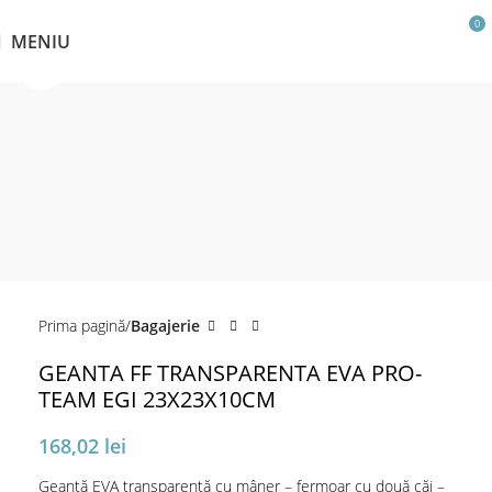
0
MENIU
Click pentru a mări
Prima pagină
Bagajerie
GEANTA FF TRANSPARENTA EVA PRO-
TEAM EGI 23X23X10CM
168,02
lei
Geantă EVA transparentă cu mâner – fermoar cu două căi –