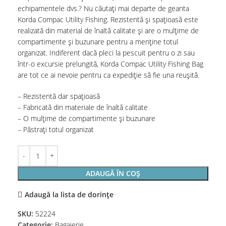
echipamentele dvs.? Nu căutați mai departe de geanta
Korda Compac Utility Fishing. Rezistentă și spațioasă este
realizată din material de înaltă calitate și are o mulțime de
compartimente și buzunare pentru a menține totul
organizat. Indiferent dacă pleci la pescuit pentru o zi sau
într-o excursie prelungită, Korda Compac Utility Fishing Bag
are tot ce ai nevoie pentru ca expediție să fie una reușită.
– Rezistentă dar spațioasă
– Fabricată din materiale de înaltă calitate
– O mulțime de compartimente și buzunare
– Păstrați totul organizat
ADAUGĂ ÎN COȘ
Adaugă la lista de dorințe
SKU:
52224
Categorie:
Bagajerie