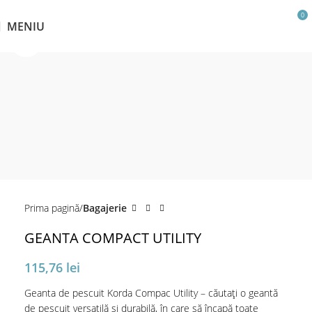
0
MENIU
Click pentru a mări
Prima pagină
Bagajerie
GEANTA COMPACT UTILITY
115,76
lei
Geanta de pescuit Korda Compac Utility – căutați o geantă
de pescuit versatilă și durabilă, în care să încapă toate