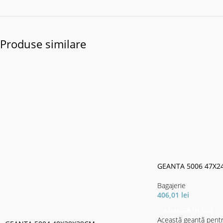
Produse similare
GEANTA 5006 47X2
Bagajerie
406,01
lei
ADAUGĂ ÎN COȘ
Această geantă pentru