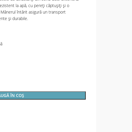
zistent la apă, cu pereți căptușiți și o
 Mânerul întărit asigură un transport
ente și durabile.
pă
UGĂ ÎN COȘ