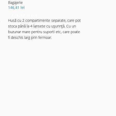
Bagajerie
Bagajerie
146,41
lei
98,84
lei
ADAUGĂ ÎN COȘ
ADAUGĂ ÎN CO
.
Husă cu 2 compartimente separate, care pot
Husa ce protejeaz
stoca până la 4 lansete cu uşurinţă. Cu un
captuselii ""Full S
buzunar mare pentru suporti etc, care poate
fi deschis larg prin fermoar.
Echipată cu o curea de umăr ajustabilă.