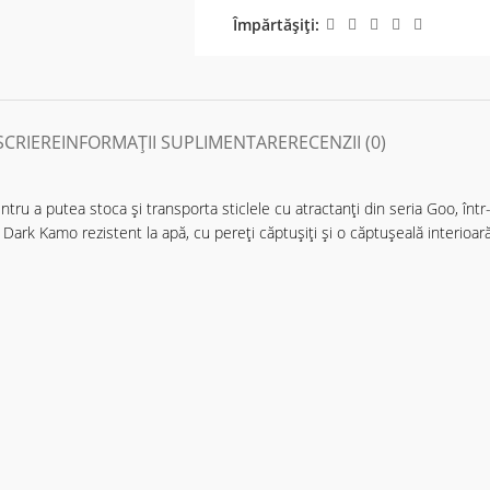
Împărtășiți:
SCRIERE
INFORMAȚII SUPLIMENTARE
RECENZII (0)
a putea stoca și transporta sticlele cu atractanți din seria Goo, într-
l Dark Kamo rezistent la apă, cu pereți căptușiți și o căptușeală interioar