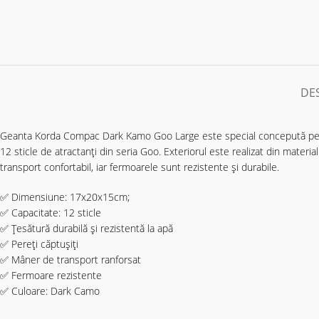
DE
Geanta Korda Compac Dark Kamo Goo Large este special concepută pentru 
12 sticle de atractanți din seria Goo. Exteriorul este realizat din materia
transport confortabil, iar fermoarele sunt rezistente și durabile.
✅ Dimensiune: 17x20x15cm;
✅ Capacitate: 12 sticle
✅ Țesătură durabilă și rezistentă la apă
✅ Pereți căptușiți
✅ Mâner de transport ranforsat
✅ Fermoare rezistente
✅ Culoare: Dark Camo