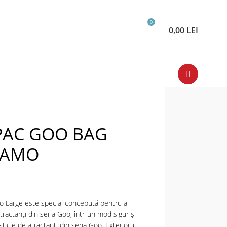
0
0,00
LEI
AC GOO BAG
KAMO
Large este special concepută pentru a
tractanți din seria Goo, într-un mod sigur și
ticle de atractanți din seria Goo. Exteriorul