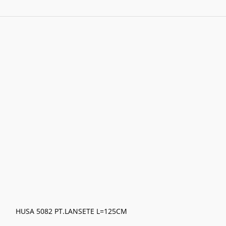
HUSA 5082 PT.LANSETE L=125CM
HUSA 5094 PT.L