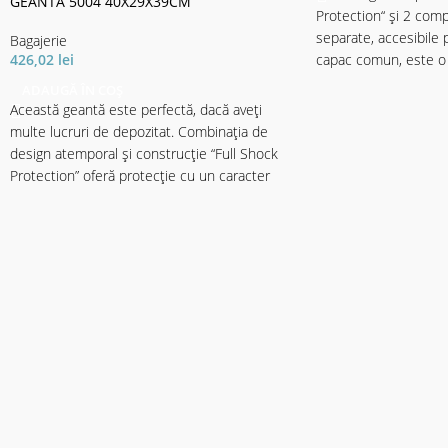
GEANTA 5004 40X29X39CM
Protection“ și 2 com
separate, accesibile 
Bagajerie
capac comun, este o
426,02
lei
pescari și pentru pe
ADAUGĂ ÎN COȘ
stilului. 4 cutii nălu
Această geantă este perfectă, dacă aveți
8047 / 35.5x23x4.5cm
multe lucruri de depozitat. Combinația de
compartimentul princi
design atemporal și construcție “Full Shock
compartimentul princ
Protection” oferă protecţie cu un caracter
spațiu pentru multe a
unic. 4 cutii pentru năluci (Cormoran modelul
Ambele buzunare late
8048 / 27x18.5x4cm) în compartimentul de
astfel, ar proteja per
jos, care este accesibil prin partea laterală, și
Suport de clește pe 
un mare compartiment principal superior
păstrează întotdeaun
pentru accesorii mari oferă spațiu enorm.
important la îndemân
Datorită construcției economie de spațiu,
cu PVC asigură o durab
aceasta geantă este, de asemenea perfect
curățate cu ușurință.
pentru pescuitul din barcă. Un buzunar mare
rezistent de PVC și c
frontal pentru accesorii și instrumente, un
cu dublură pentru ven
buzunar suprapus și 4 buzunare laterale
voluminoase, pentru toate lucrurile de care
Dimensiune geantă: 4
are nevoie ca pescar profesionist, cu