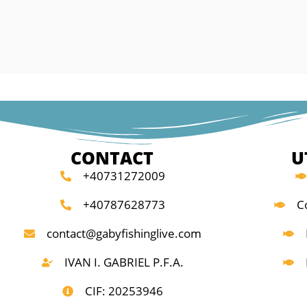
CONTACT
U
+40731272009
+40787628773
C
contact@gabyfishinglive.com
IVAN I. GABRIEL P.F.A.
CIF: 20253946