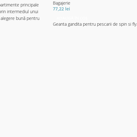
Bagajerie
partimente principale
77,22
lei
prin intermediul unui
ADAUGĂ ÎN COȘ
 alegere bună pentru
Geanta gandita pentru pescarii de spin si fly
rsoanele ce găsesc sens
ci (Cormoran modelul
) sunt plasate în
pal de jos,
ipal superior oferă mult
ccesorii.
rale sunt dublate și,
fect lucrurile depozitate.
ambele părți, ce
a acest instrument
ă. Partea de jos dublată
ilitate mare și pot fi
 Dotată cu fund
urea de umăr ajustabilă,
tilare.
7 x 24 x 30cm (inclusiv