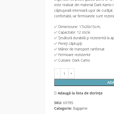
este realizat din material Dark Kamo re
căptușeală interioară ușor de curățat.
confortabil, iar fermoarele sunt rezist
✅ Dimensiune: 17x20x15cm;
✅ Capacitate: 12 sticle
✅ Țesătură durabilă și rezistentă la a
✅ Pereți căptușiți
✅ Mâner de transport ranforsat
✅ Fermoare rezistente
✅ Culoare: Dark Camo
ADA
Adaugă la lista de dorințe
SKU:
69785
Categorie:
Bagajerie