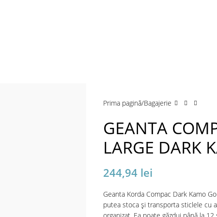
a mări
Prima pagină
Bagajerie
GEANTA COMP
LARGE DARK 
244,94
lei
Geanta Korda Compac Dark Kamo Goo 
putea stoca și transporta sticlele cu a
organizat. Ea poate găzdui până la 12 s