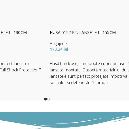
SETE L=130CM
HUSA 5122 PT. LANSETE L=155CM
Bagajerie
170,24
lei
ADAUGĂ ÎN COȘ
erfect lansetele
Husă hardcase, care poate cuprinde ușor 
"Full Shock Protection"".
lansete montate. Datorită materialului dur,
lansetele sunt perfect protejate împotriva
șocurilor și deteriorării în timpul
transportului. Bineînțeles, de asemenea,
compartimentul pentru mulinete este
foarte tare pentru a oferi o protecție
optimă. Echipat cu un fermoar puternic și
foarte sigur și o curea de umăr reglabilă.
Material: 100% polyester (600D, acoperit c