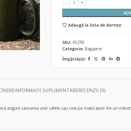
ADA
Adaugă la lista de dorințe
SKU:
45296
Categorie:
Bagajerie
Împărtășiți:
CRIERE
INFORMAȚII SUPLIMENTARE
RECENZII (0)
mică asigură savoarea unei cafele sau ceai pe malul apei! Are un mâner