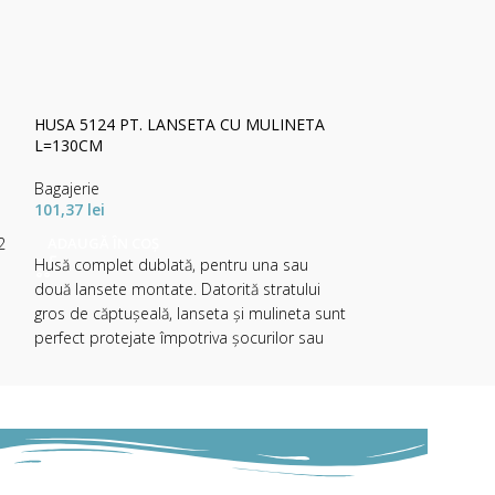
HUSA 5124 PT. LANSETA CU MULINETA
HUSA DAIWA N 
L=130CM
MULINETA 180X
Bagajerie
Bagajerie
101,37
lei
489,26
lei
2
ADAUGĂ ÎN COȘ
ADAUGĂ ÎN CO
Husă complet dublată, pentru una sau
două lansete montate. Datorită stratului
gros de căptușeală, lanseta și mulineta sunt
perfect protejate împotriva șocurilor sau
deteriorărilor în timpul transportului.
Echipată cu un fermoar puternic lat de 10
mm și un mâner solid.
Material: 100% polyester (600D, acoperit cu
PVC)
u