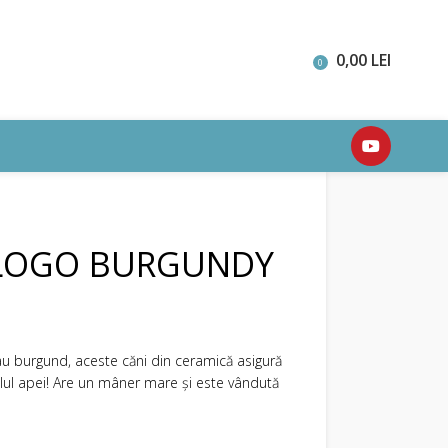
0,00
LEI
0
LOGO BURGUNDY
sau burgund, aceste căni din ceramică asigură
lul apei! Are un mâner mare și este vândută