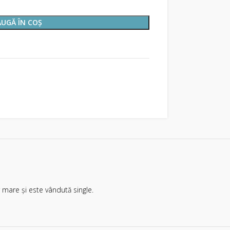
UGĂ ÎN COȘ
 mare și este vândută single.