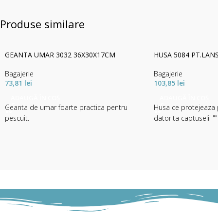
Produse similare
GEANTA UMAR 3032 36X30X17CM
HUSA 5084 PT.LAN
Bagajerie
Bagajerie
73,81
lei
103,85
lei
ADAUGĂ ÎN COȘ
ADAUGĂ ÎN COȘ
Geanta de umar foarte practica pentru
Husa ce protejeaza p
pescuit.
datorita captuselii "