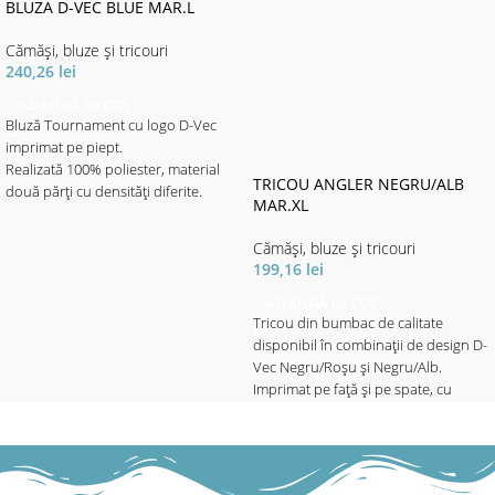
BLUZA D-VEC BLUE MAR.L
Cămăși, bluze și tricouri
240,26
lei
ADAUGĂ ÎN COȘ
Bluză Tournament cu logo D-Vec
imprimat pe piept.
Realizată 100% poliester, material
TRICOU ANGLER NEGRU/ALB
două părți cu densități diferite.
MAR.XL
Materialul cu imprimeul elegant
motive aqua - de densitate mai mare
Cămăși, bluze și tricouri
este destinat portecției solare.
199,16
lei
Materialul de culoare neagră mai
subțire, ajută la libertatea de
ADAUGĂ ÎN COȘ
Tricou din bumbac de calitate
mișcare - fiind mult mai elastic, ajută
disponibil în combinații de design D-
și la o respirabilitate mai mare, fapt
Vec Negru/Roșu și Negru/Alb.
ce asigură confortul termic pe vreme
Imprimat pe față și pe spate, cu
toridă cu soare puternic.
aplicație pe mânecă.
- Material 100% poliester.