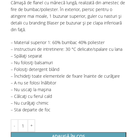
Cămașă de flanel cu mânecă lungă, realizată din amestec de
fire de bumbac/poliester. În exterior, piersic pentru o
atingere mai moale, 1 buzunar superior, guler cu nasturi și
detalii cu branding Blaser pe buzunar și pe clapa inferioară
din față.
– Material superior 1: 60% bumbac 40% poliester
– Instructiuni de intretinere: 30 °C delicate/spalare cu lana
– Spălați separat
– Nu folosiți balsamuri
– Folosiți detergent blând
– Închideți toate elementele de fixare înainte de curățare
– A nu se folosi înălbitor
– Nu uscați la mașina
– Călcați cu fierul cald
– Nu curățați chimic
– Stai departe de foc
ADAUGĂ ÎN COȘ