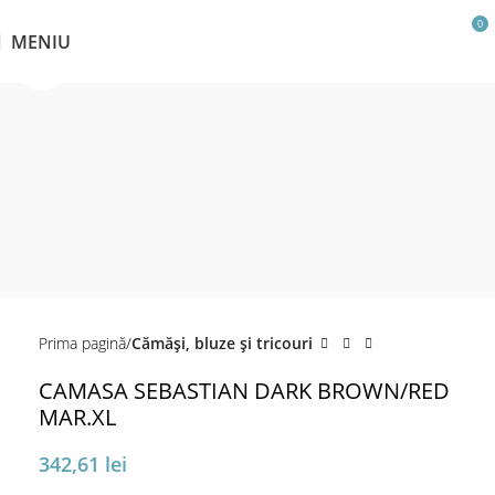
0
MENIU
Click pentru a mări
Prima pagină
Cămăși, bluze și tricouri
CAMASA SEBASTIAN DARK BROWN/RED
MAR.XL
342,61
lei