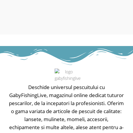
și la o respirabilitate mai mare, fapt
și la o respirabilitate mai mare, fapt
ce asigură confortul termic pe vreme
ce asigură confortul termic pe vreme
toridă cu soare puternic.
toridă cu soare puternic.
- Material 100% poliester.
- Material 100% poliester.
Deschide universul pescuitului cu
GabyFishingLive, magazinul online dedicat tuturor
pescarilor, de la incepatori la profesionisti. Oferim
o gama variata de articole de pescuit de calitate:
lansete, mulinete, momeli, accesorii,
echipamente si multe altele, alese atent pentru a-