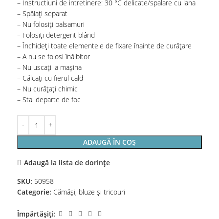
– Instructiuni de intretinere: 30 °C delicate/spalare cu lana
– Spălați separat
– Nu folosiți balsamuri
– Folosiți detergent blând
– Închideți toate elementele de fixare înainte de curățare
– A nu se folosi înălbitor
– Nu uscați la mașina
– Călcați cu fierul cald
– Nu curățați chimic
– Stai departe de foc
ADAUGĂ ÎN COȘ
Adaugă la lista de dorințe
SKU:
50958
Categorie:
Cămăși, bluze și tricouri
Împărtășiți: