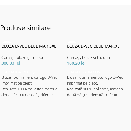
Produse similare
BLUZA D-VEC BLUE MAR.3XL
BLUZA D-VEC BLUE MAR.XL
Cămăși, bluze și tricouri
Cămăși, bluze și tricouri
300,33
lei
180,20
lei
ADAUGĂ ÎN COȘ
ADAUGĂ ÎN COȘ
Bluză Tournament cu logo D-Vec
Bluză Tournament cu logo D-Vec
imprimat pe piept.
imprimat pe piept.
Realizată 100% poliester, material
Realizată 100% poliester, material
două părți cu densități diferite.
două părți cu densități diferite.
Materialul cu imprimeul elegant
Materialul cu imprimeul elegant
motive aqua - de densitate mai mare
motive aqua - de densitate mai mare
este destinat portecției solare.
este destinat portecției solare.
Materialul de culoare neagră mai
Materialul de culoare neagră mai
subțire, ajută la libertatea de
subțire, ajută la libertatea de
mișcare - fiind mult mai elastic, ajută
mișcare - fiind mult mai elastic, ajută