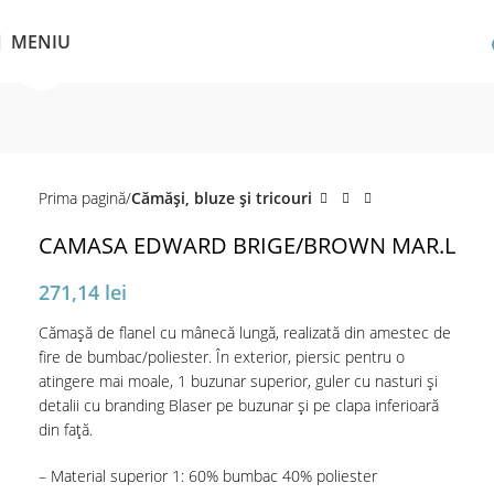
MENIU
Click pentru a mări
Prima pagină
Cămăși, bluze și tricouri
CAMASA EDWARD BRIGE/BROWN MAR.L
271,14
lei
Cămașă de flanel cu mânecă lungă, realizată din amestec de
fire de bumbac/poliester. În exterior, piersic pentru o
atingere mai moale, 1 buzunar superior, guler cu nasturi și
detalii cu branding Blaser pe buzunar și pe clapa inferioară
din față.
– Material superior 1: 60% bumbac 40% poliester