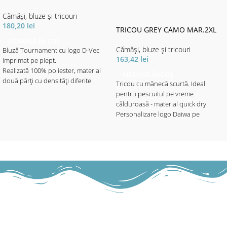
Cămăși, bluze și tricouri
180,20
lei
TRICOU GREY CAMO MAR.2XL
ADAUGĂ ÎN COȘ
Cămăși, bluze și tricouri
Bluză Tournament cu logo D-Vec
163,42
lei
imprimat pe piept.
Realizată 100% poliester, material
ADAUGĂ ÎN COȘ
două părți cu densități diferite.
Tricou cu mănecă scurtă. Ideal
Materialul cu imprimeul elegant
pentru pescuitul pe vreme
motive aqua - de densitate mai mare
călduroasă - material quick dry.
este destinat portecției solare.
Personalizare logo Daiwa pe
Materialul de culoare neagră mai
mâneci.
subțire, ajută la libertatea de
mișcare - fiind mult mai elastic, ajută
- Material 100% poliester
și la o respirabilitate mai mare, fapt
ce asigură confortul termic pe vreme
toridă cu soare puternic.
- Material 100% poliester.