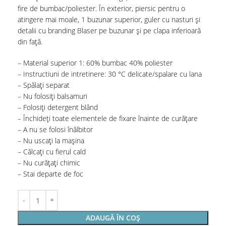
fire de bumbac/poliester. În exterior, piersic pentru o
atingere mai moale, 1 buzunar superior, guler cu nasturi și
detalii cu branding Blaser pe buzunar și pe clapa inferioară
din față.
– Material superior 1: 60% bumbac 40% poliester
– Instructiuni de intretinere: 30 °C delicate/spalare cu lana
– Spălați separat
– Nu folosiți balsamuri
– Folosiți detergent blând
– Închideți toate elementele de fixare înainte de curățare
– A nu se folosi înălbitor
– Nu uscați la mașina
– Călcați cu fierul cald
– Nu curățați chimic
– Stai departe de foc
ADAUGĂ ÎN COȘ