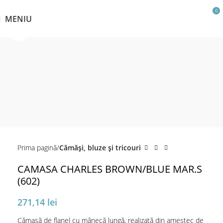
0
MENIU
Click pentru a mări
Prima pagină
Cămăși, bluze și tricouri
CAMASA CHARLES BROWN/BLUE MAR.S
(602)
271,14
lei
Cămașă de flanel cu mânecă lungă, realizată din amestec de