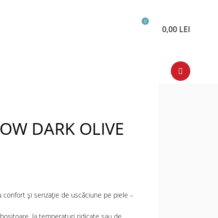
0
0,00
LEI
LOW DARK OLIVE
u confort și senzație de uscăciune pe piele –
obositoare, la temperaturi ridicate sau de