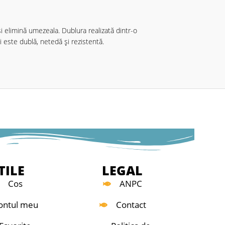
i elimină umezeala. Dublura realizată dintr-o
i este dublă, netedă și rezistentă.
TILE
LEGAL
Cos
ANPC
ontul meu
Contact