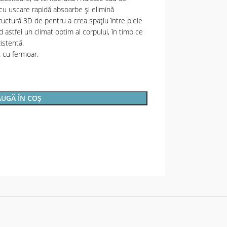
cu uscare rapidă absoarbe și elimină
ructură 3D de pentru a crea spațiu între piele
d astfel un climat optim al corpului, în timp ce
istentă.
t cu fermoar.
UGĂ ÎN COȘ