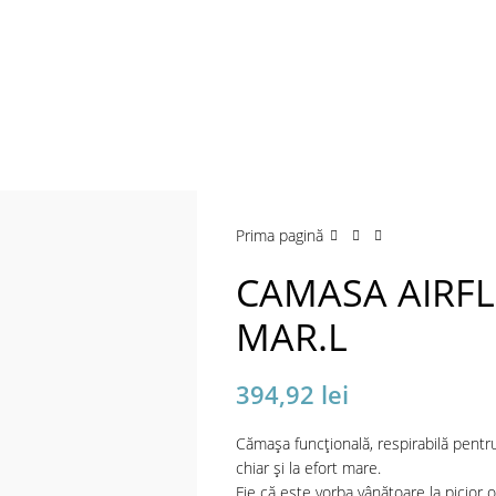
Prima pagină
CAMASA AIRF
MAR.L
394,92
lei
Cămașa funcțională, respirabilă pentr
chiar și la efort mare.
Fie că este vorba vânătoare la picior 