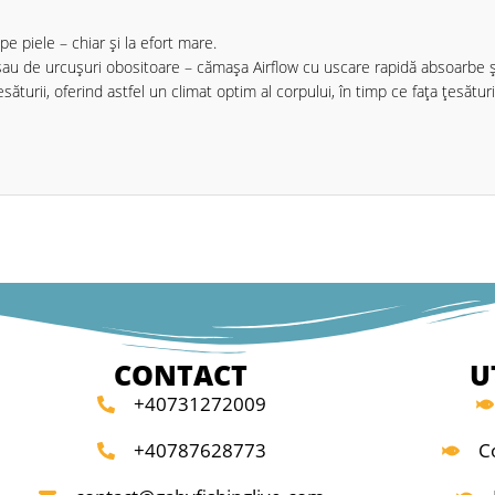
e piele – chiar și la efort mare.
e sau de urcușuri obositoare – cămașa Airflow cu uscare rapidă absoarbe ș
ăturii, oferind astfel un climat optim al corpului, în timp ce fața țesături
CONTACT
U
+40731272009
+40787628773
C