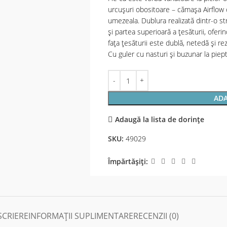
urcușuri obositoare – cămașa Airflow 
umezeala. Dublura realizată dintr-o st
și partea superioară a țesăturii, oferin
fața țesăturii este dublă, netedă și rez
Cu guler cu nasturi și buzunar la piep
ADA
Adaugă la lista de dorințe
SKU:
49029
Împărtășiți:
SCRIERE
INFORMAȚII SUPLIMENTARE
RECENZII (0)