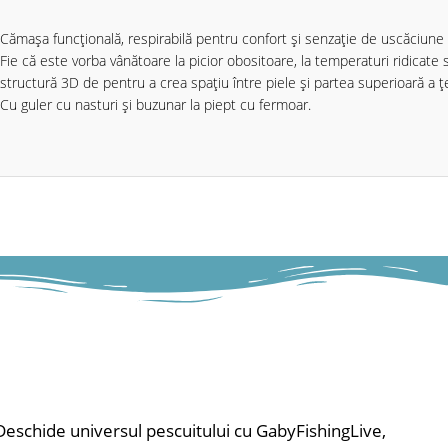
Cămașa funcțională, respirabilă pentru confort și senzație de uscăciune p
Fie că este vorba vânătoare la picior obositoare, la temperaturi ridicat
structură 3D de pentru a crea spațiu între piele și partea superioară a țes
Cu guler cu nasturi și buzunar la piept cu fermoar.
Deschide universul pescuitului cu GabyFishingLive,