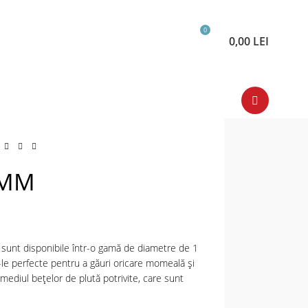
0
0,00
LEI
4MM
 sunt disponibile într-o gamă de diametre de 1
 perfecte pentru a găuri oricare momeală și
rmediul bețelor de plută potrivite, care sunt