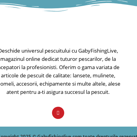
✅ Ablaj 15 per pachet.
Deschide universul pescuitului cu GabyFishingLive,
magazinul online dedicat tuturor pescarilor, de la
ncepatori la profesionisti. Oferim o gama variata de
articole de pescuit de calitate: lansete, mulinete,
omeli, accesorii, echipamente si multe altele, alese
atent pentru a-ti asigura succesul la pescuit.
opyright 2025 © Gabyfishinglive.com toate drepturile rezerva