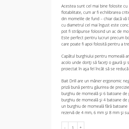
Acestea sunt cel mai bine folosite cu b
flotabilitate, cum ar fi echilibrarea 
din momelile de fund – chiar dacă vă l
cu diametrul cel mai îngust este con
pot fi străpunse folosind un ac de mom
Este perfect pentru lucruri precum boi
care poate fi apoi folosită pentru a tre
Capătul burghiului pentru momeală are
acolo unde doriți să faceți o gaură și 
proiectat în așa fel încât să se reduc
Bait Drill are un mâner ergonomic neg
priză bună pentru găurirea de preciz
burghiu de momeală și 6 batoane de 
burghiu de momeală și 4 batoane de p
un burghiu de momeală fără batoane de
rezervă de 4 mm, 6 mm și 8 mm și su