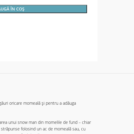
UGĂ ÎN COȘ
găuri oricare momeală și pentru a adăuga
 crearea unui snow man din momelile de fund – chiar
fi străpunse folosind un ac de momeală sau, cu