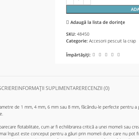
ADA
Adaugă la lista de dorințe
SKU:
48450
Categorie:
Accesorii pescuit la crap
Împărtășiți:
SCRIERE
INFORMAȚII SUPLIMENTARE
RECENZII (0)
 diametre de 1 mm, 4 mm, 6 mm sau 8 mm, făcându-le perfecte pentru a 
e.
o oarecare flotabilitate, cum ar fi echilibrarea critică a unei momeli sau
el mai îngust este conceput pentru a găuri prin momeli dure care nu pot 