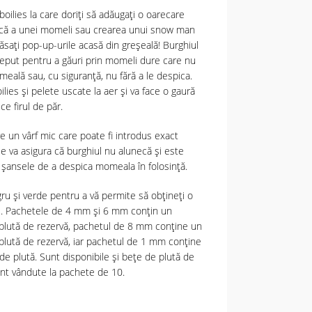
oilies la care doriți să adăugați o oarecare
critică a unei momeli sau crearea unui snow man
ăsați pop-up-urile acasă din greșeală! Burghiul
ceput pentru a găuri prin momeli dure care nu
eală sau, cu siguranță, nu fără a le despica.
lies și pelete uscate la aer și va face o gaură
ce firul de păr.
 un vârf mic care poate fi introdus exact
se va asigura că burghiul nu alunecă și este
ă șansele de a despica momeala în folosință.
ru și verde pentru a vă permite să obțineți o
ie. Pachetele de 4 mm și 6 mm conțin un
plută de rezervă, pachetul de 8 mm conține un
lută de rezervă, iar pachetul de 1 mm conține
 plută. Sunt disponibile și bețe de plută de
nt vândute la pachete de 10.