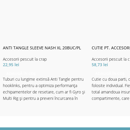
ANTI TANGLE SLEEVE NASH XL 20BUC/PL
CUTIE PT. ACCESOR
Accesorii pescuit la crap
Accesorii pescuit la 
22,95
lei
58,73
lei
ADAUGĂ ÎN COȘ
ADAUGĂ ÎN COȘ
Tuburi cu lungime extinsă Anti Tangle pentru
Cutie cu doua parti, c
hooklinks, pentru a optimiza performanța
folosite individual. F
echipamentelor de resetare, cum ar fi Gyro și
total amandoua insu
Multi Rig și pentru a preveni încurcarea în
compartimente, care 
timpul aruncării cu zig-uri și tackle ale
ajunge la 34 compart
controlerului. Disponibil în finisaje D-Cam,
Tungsten și Clear pentru toate aplicațiile.