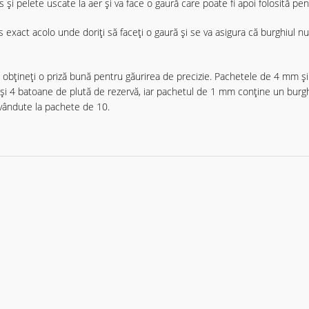
 și pelete uscate la aer și va face o gaură care poate fi apoi folosită pent
exact acolo unde doriți să faceți o gaură și se va asigura că burghiul nu 
ă obțineți o priză bună pentru găurirea de precizie. Pachetele de 4 mm
i 4 batoane de plută de rezervă, iar pachetul de 1 mm conține un burg
vândute la pachete de 10.