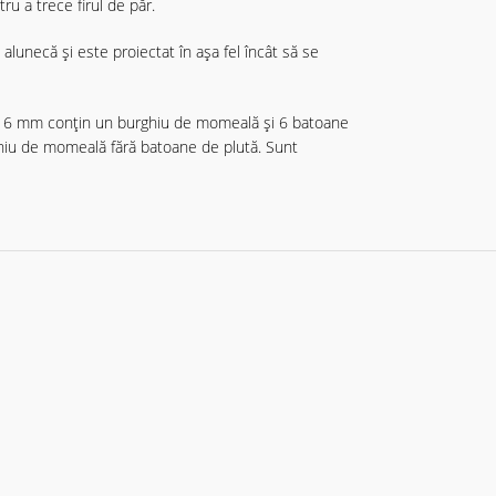
ru a trece firul de păr.
alunecă și este proiectat în așa fel încât să se
 și 6 mm conțin un burghiu de momeală și 6 batoane
hiu de momeală fără batoane de plută. Sunt