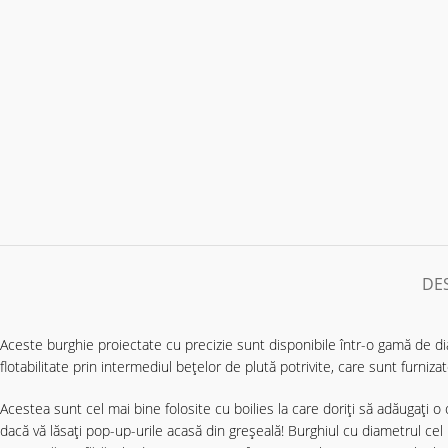
DE
Aceste burghie proiectate cu precizie sunt disponibile într-o gamă de
flotabilitate prin intermediul bețelor de plută potrivite, care sunt furnizat
Acestea sunt cel mai bine folosite cu boilies la care doriți să adăugați 
dacă vă lăsați pop-up-urile acasă din greșeală! Burghiul cu diametrul c