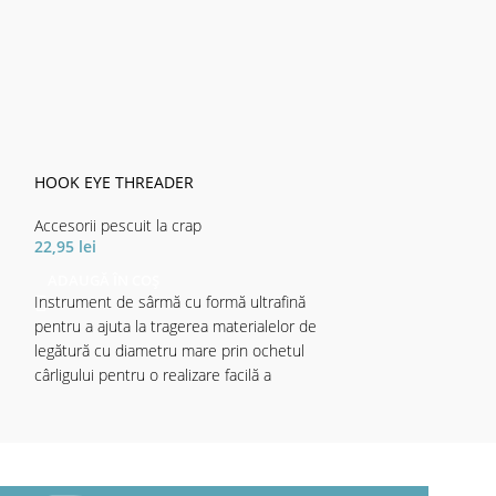
MATRITA ENERG
BUTON CARP EX
Accesorii pescuit 
12,24
lei
HOOK EYE THREADER
ADAUGĂ ÎN CO
Utilizarea matrițel
Accesorii pescuit la crap
method feeder, în
22,95
lei
asigura că vom av
ADAUGĂ ÎN COȘ
nadei (peletelor)
Instrument de sârmă cu formă ultrafină
în locul de nădire
pentru a ajuta la tragerea materialelor de
momitorului meth
legătură cu diametru mare prin ochetul
doar în competițiil
cârligului pentru o realizare facilă a
când pescuim pe o
monturilor.
pescari în jur.
Se dublează ca un instrument genial pentru
Totuți, extrem d
reutilizarea biturilor montate pe sârmă, astfel
pregătirea nadei 