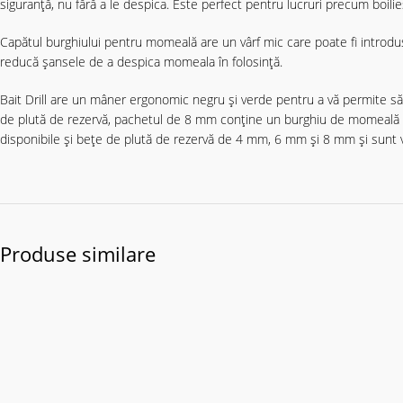
siguranță, nu fără a le despica. Este perfect pentru lucruri precum boilies
Capătul burghiului pentru momeală are un vârf mic care poate fi introdus 
reducă șansele de a despica momeala în folosință.
Bait Drill are un mâner ergonomic negru și verde pentru a vă permite s
de plută de rezervă, pachetul de 8 mm conține un burghiu de momeală ș
disponibile și bețe de plută de rezervă de 4 mm, 6 mm și 8 mm și sunt 
Produse similare