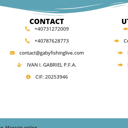
CONTACT
U
+40731272009
+40787628773
C
contact@gabyfishinglive.com
IVAN I. GABRIEL P.F.A.
CIF: 20253946
te. Magazin online