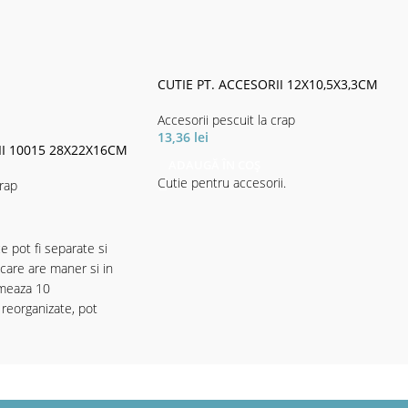
CUTIE PT. ACCESORII 12X10,5X3,3CM
Accesorii pescuit la crap
13,36
lei
II 10015 28X22X16CM
ADAUGĂ ÎN COȘ
Cutie pentru accesorii.
crap
e pot fi separate si
iecare are maner si in
meaza 10
reorganizate, pot
imente pentru accesorii.