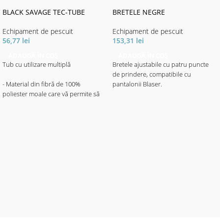
BLACK SAVAGE TEC-TUBE
BRETELE NEGRE
Echipament de pescuit
Echipament de pescuit
56,77
lei
153,31
lei
ADAUGĂ ÎN COȘ
ADAUGĂ ÎN COȘ
Tub cu utilizare multiplă
Bretele ajustabile cu patru puncte
de prindere, compatibile cu
- Material din fibră de 100%
pantalonii Blaser.
poliester moale care vă permite să
vă păstrați pielea uscată și
confortabilă
- Întinse și fără sudură
- 2 straturi cu micro fleece moale
100% pentru căldură
- Turnabil pentru aspect diferit