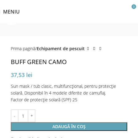
0
MENIU
Click pentru a mări
Prima pagină
Echipament de pescuit
BUFF GREEN CAMO
37,53
lei
Sun mask / tub clasic, multifuncțional, pentru protecție
solară. Disponibil în 4 modele diferite de camuflaj.
Factor de protecție solară (SPF) 25
ADAUGĂ ÎN COȘ