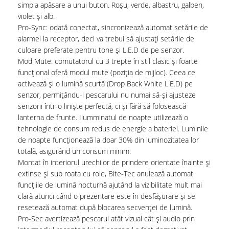
simpla apăsare a unui buton. Roșu, verde, albastru, galben,
violet și alb.
Pro-Sync: odată conectat, sincronizează automat setările de
alarmei la receptor, deci va trebui să ajustați setările de
culoare preferate pentru tone și L.E.D de pe senzor.
Mod Mute: comutatorul cu 3 trepte în stil clasic și foarte
funcțional oferă modul mute (poziția de mijloc). Ceea ce
activează și o lumină scurtă (Drop Back White L.E.D) pe
senzor, permițându-i pescarului nu numai să-și ajusteze
senzorii într-o liniște perfectă, ci și fără să folosească
lanterna de frunte. Ilumminatul de noapte utilizează o
tehnologie de consum redus de energie a bateriei. Luminile
de noapte funcționează la doar 30% din luminozitatea lor
totală, asigurând un consum minim.
Montat în interiorul urechilor de prindere orientate înainte și
extinse și sub roata cu role, Bite-Tec anulează automat
funcțiile de lumină nocturnă ajutând la vizibilitate mult mai
clară atunci când o prezentare este în desfășurare și se
resetează automat după blocarea secvenței de lumină.
Pro-Sec avertizează pescarul atât vizual cât și audio prin