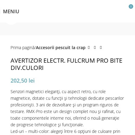
0
MENIU
Click pentru a mări
Prima pagină
Accesorii pescuit la crap
AVERTIZOR ELECTR. FULCRUM PRO BITE
DIV.CULORI
202,50
lei
Senzori magnetici eleganți, cu aspect retro, cu role
magnetice, dotate cu funcții și tehnologii dedicate pescarilor
profesioniști. 3 ani de dezvoltare și un program riguros de
testare. RMX-Pro este un design complet nou și rafinat, cu
toate componentele interne noi, oferind o nouă generație
de progrese tehnologice și funcționale.
Led-uri – multi-color: alegeți între 6 opțiuni de culoare prin