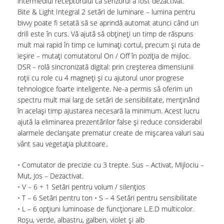
intermediul receptorului că senzorul a fost dezactivat.
Bite & Light Integral 2 setări de luminare – lumina pentru
bivvy poate fi setată să se aprindă automat atunci când un
drill este în curs. Vă ajută să obțineți un timp de răspuns
mult mai rapid în timp ce luminați cortul, precum și ruta de
ieșire – mutați comutatorul On / Off în poziția de mijloc.
DSR – rolă sincronizată digital: prin creșterea dimensiunii
roții cu role cu 4 magneți și cu ajutorul unor progrese
tehnologice foarte inteligente. Ne-a permis să oferim un
spectru mult mai larg de setări de sensibilitate, menținând
în același timp ajustarea necesară la minimum. Acest lucru
ajută la eliminarea prezentărilor false și reduce considerabil
alarmele declanșate prematur create de mișcarea valuri sau
vânt sau vegetația plutitoare..
• Comutator de precizie cu 3 trepte. Sus – Activat, Mijlociu –
Mut, Jos – Dezactivat.
• V – 6 + 1 Setări pentru volum / silențios
• T – 6 Setări pentru ton • S – 4 Setări pentru sensibilitate
• L – 6 opțiuni luminoase de funcționare L.E.D multicolor.
Roșu, verde, albastru, galben, violet și alb