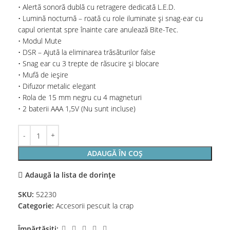
• Alertă sonoră dublă cu retragere dedicată L.E.D.
• Lumină nocturnă – roată cu role iluminate și snag-ear cu
capul orientat spre înainte care anulează Bite-Tec.
• Modul Mute
• DSR – Ajută la eliminarea trăsăturilor false
• Snag ear cu 3 trepte de răsucire și blocare
• Mufă de ieșire
• Difuzor metalic elegant
• Rola de 15 mm negru cu 4 magneturi
• 2 baterii AAA 1,5V (Nu sunt incluse)
ADAUGĂ ÎN COȘ
Adaugă la lista de dorințe
SKU:
52230
Categorie:
Accesorii pescuit la crap
Împărtășiți: