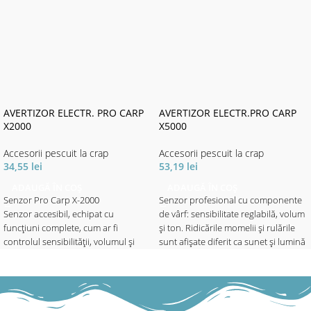
AVERTIZOR ELECTR. PRO CARP
AVERTIZOR ELECTR.PRO CARP
X2000
X5000
Accesorii pescuit la crap
Accesorii pescuit la crap
34,55
lei
53,19
lei
ADAUGĂ ÎN COȘ
ADAUGĂ ÎN COȘ
Senzor Pro Carp X-2000
Senzor profesional cu componente
Senzor accesibil, echipat cu
de vârf: sensibilitate reglabilă, volum
funcțiuni complete, cum ar fi
și ton. Ridicările momelii și rulările
controlul sensibilității, volumul și
sunt afișate diferit ca sunet și lumină
tonul reglabile și un buton separat
prin intermediul barei LED, care
On / Off. Cu funcție de lumină de
reflectă și setarea de sensibilitate.
noapte reglabilă (integrată la buton)
Cu funcție de lumină de noapte
și electronică complet protejată-
reglabilă (integrată la buton) și