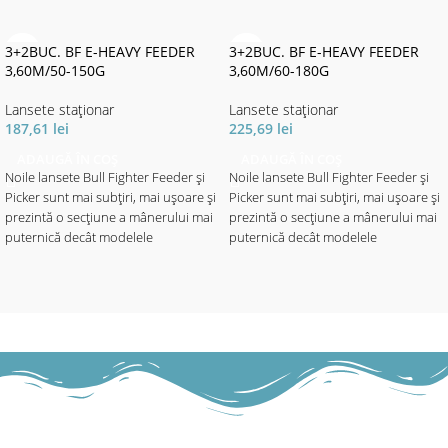
3+2BUC. BF E-HEAVY FEEDER
3+2BUC. BF E-HEAVY FEEDER
3,60M/50-150G
3,60M/60-180G
Lansete staţionar
Lansete staţionar
187,61
lei
225,69
lei
ADAUGĂ ÎN COȘ
ADAUGĂ ÎN COȘ
Noile lansete Bull Fighter Feeder și
Noile lansete Bull Fighter Feeder și
Picker sunt mai subțiri, mai ușoare și
Picker sunt mai subțiri, mai ușoare și
prezintă o secțiune a mânerului mai
prezintă o secțiune a mânerului mai
puternică decât modelele
puternică decât modelele
anterioare.
anterioare.
Fiți încântați de o serie complet
Fiți încântați de o serie complet
nouă din fibră de carbon, car e
nouă din fibră de carbon, car e
oferă mult mai mult decât vă
oferă mult mai mult decât vă
așteptați. Dincolo de design, care ar
așteptați. Dincolo de design, care ar
excela și l ansetele mult mai scumpe,
excela și l ansetele mult mai scumpe,
blank-ul rigid și echipamentele
blank-ul rigid și echipamentele
conving la prima vedere .
conving la prima vedere .
Inelele cu Oxid de Titan, un mâner
Inelele cu Oxid de Titan, un mâner
EV A splitat și o mandrină
EV A splitat și o mandrină