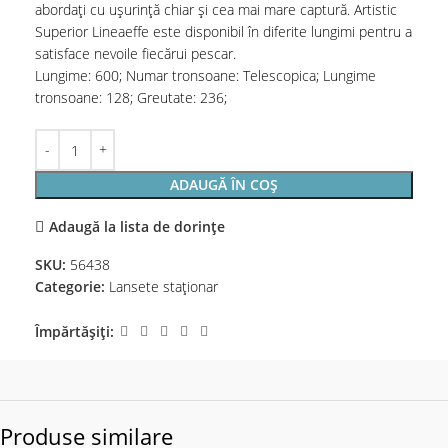
abordați cu ușurință chiar și cea mai mare captură. Artistic
Superior Lineaeffe este disponibil în diferite lungimi pentru a
satisface nevoile fiecărui pescar.
Lungime: 600; Numar tronsoane: Telescopica; Lungime
tronsoane: 128; Greutate: 236;
ADAUGĂ ÎN COȘ
Adaugă la lista de dorințe
SKU:
56438
Categorie:
Lansete staţionar
Împărtășiți:
Produse similare