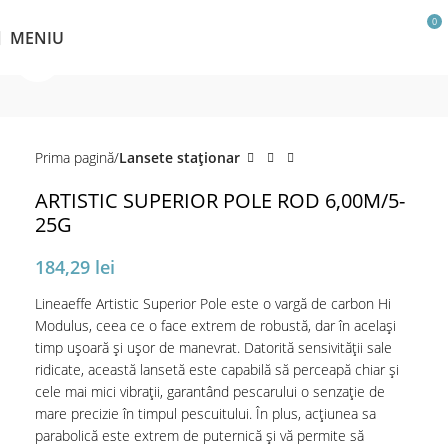
0
MENIU
Click pentru a mări
Prima pagină
Lansete staţionar
ARTISTIC SUPERIOR POLE ROD 6,00M/5-
25G
184,29
lei
Lineaeffe Artistic Superior Pole este o vargă de carbon Hi
Modulus, ceea ce o face extrem de robustă, dar în același
timp ușoară și ușor de manevrat. Datorită sensivității sale
ridicate, această lansetă este capabilă să perceapă chiar și
cele mai mici vibrații, garantând pescarului o senzație de
mare precizie în timpul pescuitului. În plus, acțiunea sa
parabolică este extrem de puternică și vă permite să