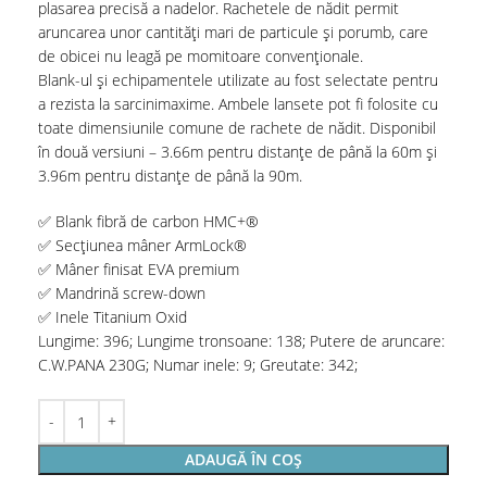
plasarea precisă a nadelor. Rachetele de nădit permit
aruncarea unor cantități mari de particule și porumb, care
de obicei nu leagă pe momitoare convenționale.
Blank-ul și echipamentele utilizate au fost selectate pentru
a rezista la sarcinimaxime. Ambele lansete pot fi folosite cu
toate dimensiunile comune de rachete de nădit. Disponibil
în două versiuni – 3.66m pentru distanțe de până la 60m și
3.96m pentru distanțe de până la 90m.
✅ Blank fibră de carbon HMC+®
✅ Secțiunea mâner ArmLock®
✅ Mâner finisat EVA premium
✅ Mandrină screw-down
✅ Inele Titanium Oxid
Lungime: 396; Lungime tronsoane: 138; Putere de aruncare:
C.W.PANA 230G; Numar inele: 9; Greutate: 342;
ADAUGĂ ÎN COȘ