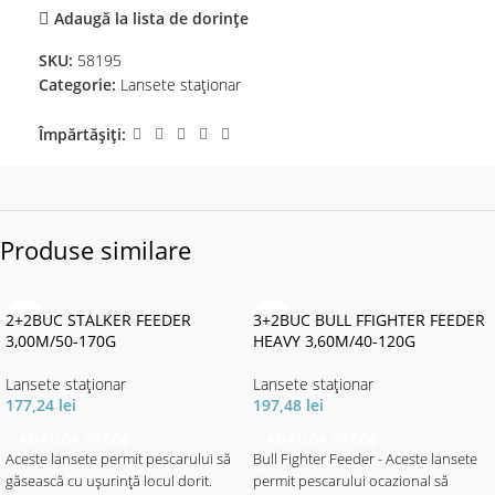
Adaugă la lista de dorințe
SKU:
58195
Categorie:
Lansete staţionar
Împărtășiți:
Produse similare
2+2BUC STALKER FEEDER
3+2BUC BULL FFIGHTER FEEDER
3,00M/50-170G
HEAVY 3,60M/40-120G
Lansete staţionar
Lansete staţionar
177,24
lei
197,48
lei
ADAUGĂ ÎN COȘ
ADAUGĂ ÎN COȘ
Aceste lansete permit pescarului să
Bull Fighter Feeder - Aceste lansete
găsească cu ușurință locul dorit.
permit pescarului ocazional să