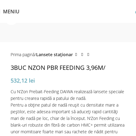
MENIU
Click pentru a mări
Prima pagină
Lansete staţionar
3BUC NZON PBR FEEDING 3,96M/
532,12
lei
Cu N‘Zon Prebait-Feeding DAIWA realizează lansete speciale
pentru crearea rapidă a patului de nadă.
Pentru a obține patul de nadă reușit cu densitate mare a
peștilor, este adesea important să aduceți rapid cantități
mari de nadă pe loc, chiar de la început. N‘Zon Feeding cu
blank-uri robuste din fibră de carbon HMC+ permit utilizarea
unor momitoare foarte mari sau rachete de nădit pentru