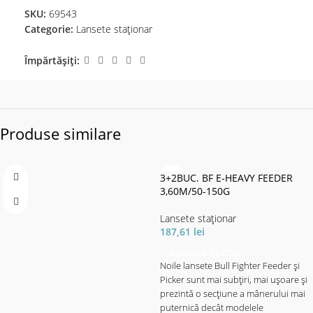
SKU:
69543
Categorie:
Lansete staţionar
Împărtășiți:
Produse similare
3+2BUC. BF E-HEAVY FEEDER
3,60M/50-150G
Lansete staţionar
187,61
lei
ADAUGĂ ÎN COȘ
Noile lansete Bull Fighter Feeder și
Picker sunt mai subțiri, mai ușoare și
prezintă o secțiune a mânerului mai
puternică decât modelele