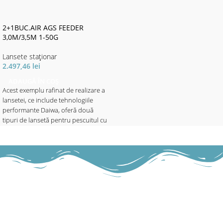
anterioare.
Fiți încântați de o serie complet
nouă din fibră de carbon, car e
2+1BUC.AIR AGS FEEDER
oferă mult mai mult decât vă
3,0M/3,5M 1-50G
așteptați. Dincolo de design, care ar
Lansete staţionar
excela și l ansetele mult mai scumpe,
2.497,46
lei
blank-ul rigid și echipamentele
conving la prima vedere .
ADAUGĂ ÎN COȘ
Inelele cu Oxid de Titan, un mâner
Acest exemplu rafinat de realizare a
EV A splitat și o mandrină
lansetei, ce include tehnologiile
funcțională Screw-Down sunt totul
performante Daiwa, oferă două
normal în acest interval de preț.
tipuri de lansetă pentru pescuitul cu
Livrate cu hu să de pânză.
plută și pescuitul de feeder, având
Aceste lansete permit pescarului
un numitor comun: AGS Air Guide
ocazional să găsească cu ușuri nță
System.
locul dorit. Blank-urile puternice din
Lansetele de feeder AIR vor acoperi
fibră de carbon IM6 echipează
practic toate provocările. Modelul
lansete le de feeder Bull Fighter cu
mai scurt de 9’10 ’este o lansetă
multă putere pentru aruncări lungi
mini-method sau un bomb / feeder
și precise.
idela. Mărimea 10 ’/ 11’ este cel mai
Datorită celor 2 vârfuri quiver inter-
popular și mai versatil, potrivit
schimbabile, sesizarea perfectă a
pentru crap pe ape cu întinderi mici,