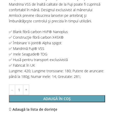
Mandrina VSS de înaltă calitate de la Fuji poate fi cuprinsă
confortabil în mână. Designul exclusivist al mânerului
Armlock previne răsucirea lansetei pe antebraț și
îmbunătățește controlul și precizia în timpul utilizării.
✅ Blank fibră carbon HVF® Nanoplus
✅ Construcție fibră carbon X45X®
✅ Îmbinare V-Joint® Alpha spigot
✅ Mandrină Fuji® VSS
✅ Inele Seaguide® TDG
✅ Husă pentru transport exclusivistă
✅ Fabricat în UK
Lungime: 420; Lungime tronsoane: 180; Putere de aruncare:
până la 180g; Numar inele: 14; Greutate: 281;
ADAUGĂ ÎN COȘ
Adaugă la lista de dorințe