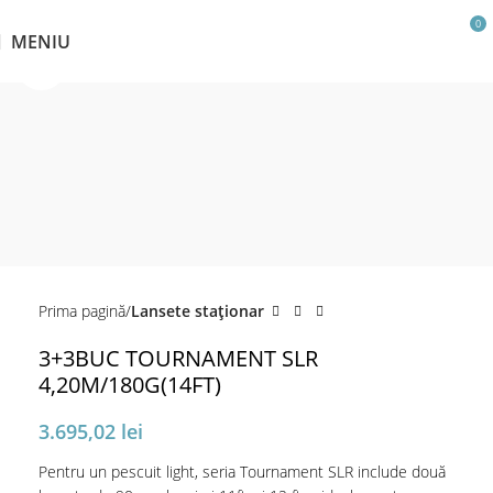
0
MENIU
Click pentru a mări
Prima pagină
Lansete staţionar
3+3BUC TOURNAMENT SLR
4,20M/180G(14FT)
3.695,02
lei
Pentru un pescuit light, seria Tournament SLR include două