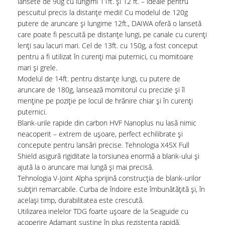
lansete de 90g cu lungimi 11ft. și 12 ft. – ideale pentru
pescuitul precis la distanțe medii! Cu modelul de 120g
putere de aruncare și lungime 12ft., DAIWA oferă o lansetă
care poate fi pescuită pe distanțe lungi, pe canale cu curenți
lenți sau lacuri mari. Cel de 13ft. cu 150g, a fost conceput
pentru a fi utilizat în curenți mai puternici, cu momitoare
mari și grele.
Modelul de 14ft. pentru distanțe lungi, cu putere de
aruncare de 180g, lansează momitorul cu precizie și îl
menține pe poziție pe locul de hrănire chiar și în curenți
puternici.
Blank-urile rapide din carbon HVF Nanoplus nu lasă nimic
neacoperit – extrem de ușoare, perfect echilibrate și
concepute pentru lansări precise. Tehnologia X45X Full
Shield asigură rigiditate la torsiunea enormă a blank-ului și
ajută la o aruncare mai lungă și mai precisă.
Tehnologia V-Joint Alpha sprijină construcția de blank-urilor
subțiri remarcabile. Curba de îndoire este îmbunătățită și, în
același timp, durabilitatea este crescută.
Utilizarea inelelor TDG foarte ușoare de la Seaguide cu
acoperire Adamant susține în plus rezistența rapidă.