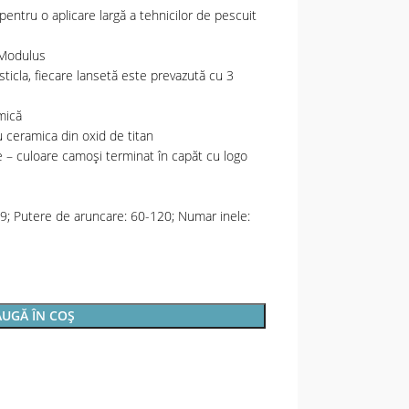
pentru o aplicare largă a tehnicilor de pescuit
 Modulus
 sticla, fiecare lansetă este prevazută cu 3
mică
cu ceramica din oxid de titan
e – culoare camoși terminat în capăt cu logo
; Putere de aruncare: 60-120; Numar inele:
UGĂ ÎN COȘ