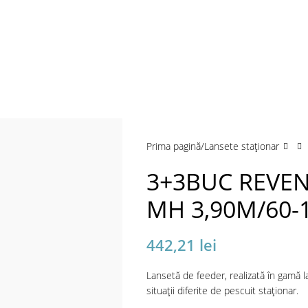
a mări
Prima pagină
Lansete staţionar
3+3BUC REVEN
MH 3,90M/60-
442,21
lei
Lansetă de feeder, realizată în gamă l
situații diferite de pescuit staționar.