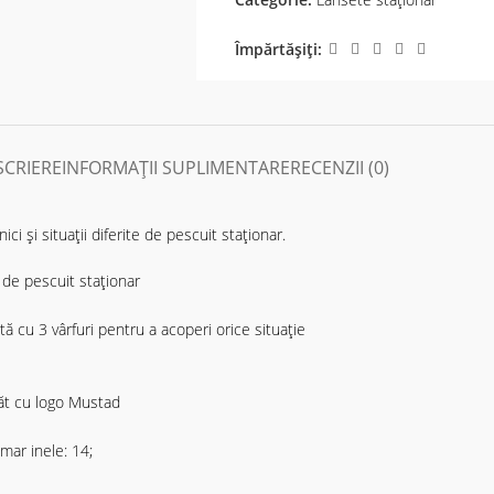
Împărtășiți:
SCRIERE
INFORMAȚII SUPLIMENTARE
RECENZII (0)
i și situații diferite de pescuit staționar.
 de pescuit staționar
tă cu 3 vârfuri pentru a acoperi orice situație
păt cu logo Mustad
ar inele: 14;