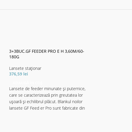
3+3BUC.GF FEEDER PRO E H 3,60M/60-
3+3BUC.GF FEED
180G
120G
Lansete staţionar
Lansete staţionar
376,59
lei
249,66
lei
ADAUGĂ ÎN COȘ
ADAUGĂ ÎN CO
Lansete de feeder minunate și puternice,
Lansete de feeder
care se caracterizează prin greutatea lor
care se caracteriz
ușoară și echilibrul plăcut. Blankul noilor
ușoară și echilibru
lansete GF Feed er Pro sunt fabricate din
lansete GF Feed e
carbon SM24, ceea ce oferă lansetelor o
carbon SM24, ceea
dinamică de aruncare excelentă și transmisie
dinamică de arunc
de putere la distanță. Echipate cu inel e SiC
de putere la dista