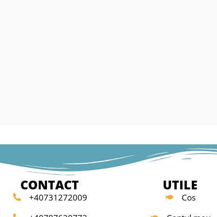
tele conving la prima
fibrei blank-ului.
Echipate cu inele de Oxid de Titan și mâner
itan, un mâner EV A
finisate EVA
ă funcțională Screw-Down
cest interval de preț.
Sportline Feeder
ânză.
Lansete de feeder puternice, cu acțiune
t pescarului ocazional
dinamică longcast cu secţiunea mânerului
ță locul dorit. Blank-
puternică pentru aruncarea monturilor
ibră de carbon IM6
feeder grele, la distanțe mari, fără probleme
de feeder Bull Fighter
u aruncări lungi și
Livrat cu 3 vărfuri quiver:
roșu = H-rigid; galben = M-mediu; verde = L-
ri quiver inter-
light
a perfectă a
Lungime: 360; Lungime tronsoane: 127;
rantată, deoarece
Putere de aruncare: 40-120; Numar inele: 1
o rezistență ca la
Greutate: 385;
la plută sau cele de
CONTACT
UTILE
 Oxid de Titan și mâner
+40731272009
Cos
e asigură o pârghie