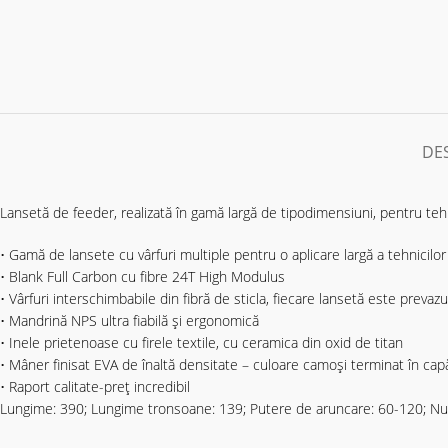
DE
Lansetă de feeder, realizată în gamă largă de tipodimensiuni, pentru tehnic
• Gamă de lansete cu vârfuri multiple pentru o aplicare largă a tehnicilor
• Blank Full Carbon cu fibre 24T High Modulus
• Vârfuri interschimbabile din fibră de sticla, fiecare lansetă este prevazu
• Mandrină NPS ultra fiabilă și ergonomică
• Inele prietenoase cu firele textile, cu ceramica din oxid de titan
• Mâner finisat EVA de înaltă densitate – culoare camoși terminat în ca
• Raport calitate-preț incredibil
Lungime: 390; Lungime tronsoane: 139; Putere de aruncare: 60-120; Num