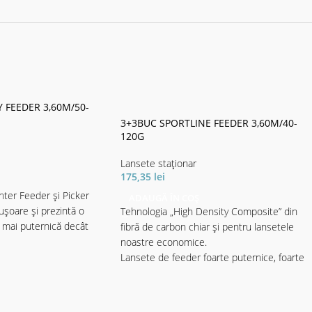
Y FEEDER 3,60M/50-
3+3BUC SPORTLINE FEEDER 3,60M/40-
120G
Lansete staţionar
175,35
lei
ghter Feeder și Picker
ADAUGĂ ÎN COȘ
 ușoare și prezintă o
Tehnologia „High Density Composite” din
 mai puternică decât
fibră de carbon chiar și pentru lansetele
noastre economice.
erie complet nouă din
Lansete de feeder foarte puternice, foarte
e oferă mult mai mult
rezistente și lansete de pescuit staţionar,
incolo de design, care ar
care oferă multă distracție și în lupta cu
mult mai scumpe, blank-
peștii mai mici, datorită designului special al