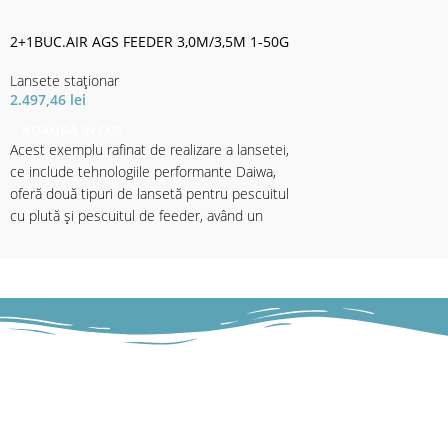
ul rigid și echipamen
vedere .
2+1BUC.AIR AGS FEEDER 3,0M/3,5M 1-50G
Inelele cu Oxid de T
splitat și o mandrin
Lansete staţionar
sunt totul normal în a
2.497,46
lei
Livrate cu hu să de p
ADAUGĂ ÎN COȘ
Aceste lansete permi
Acest exemplu rafinat de realizare a lansetei,
să găsească cu ușuri n
ce include tehnologiile performante Daiwa,
urile puternice din f
oferă două tipuri de lansetă pentru pescuitul
echipează lansete le 
cu plută și pescuitul de feeder, având un
cu multă putere pentr
numitor comun: AGS Air Guide System.
precise.
Lansetele de feeder AIR vor acoperi practic
Datorită celor 2 vârfu
toate provocările. Modelul mai scurt de 9’10
schimbabile, sesizare
’este o lansetă mini-method sau un bomb /
prezentărilor este ga
feeder idela. Mărimea 10 ’/ 11’ este cel mai
peștele nu simte nici
popular și mai versatil, potrivit pentru crap pe
lansetele de pescuit 
ape cu întinderi mici, fără curent, pentru
staționar .
albitură. Pentru dimensiuni mai mari, 12 ’/ 13’
Echipate cu inele de
are putere de aruncare diferită, ducând până
EV A splitat lung, car
la 70g când este necesar - este adevărata sa