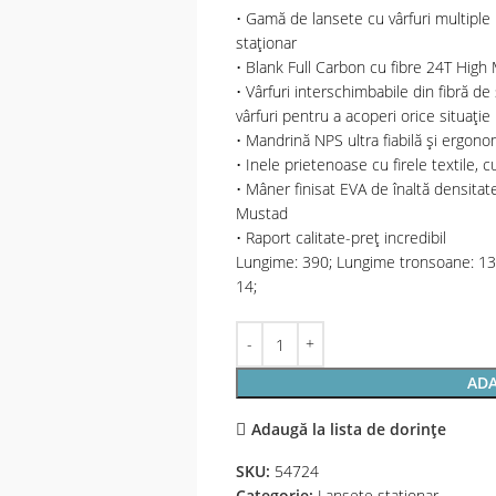
• Gamă de lansete cu vârfuri multiple 
staționar
• Blank Full Carbon cu fibre 24T High
• Vârfuri interschimbabile din fibră de
vârfuri pentru a acoperi orice situație
• Mandrină NPS ultra fiabilă și ergono
• Inele prietenoase cu firele textile, 
• Mâner finisat EVA de înaltă densitat
Mustad
• Raport calitate-preț incredibil
Lungime: 390; Lungime tronsoane: 139
14;
ADA
Adaugă la lista de dorințe
SKU:
54724
Categorie:
Lansete staţionar