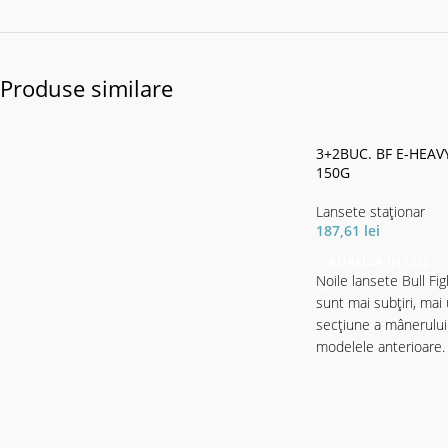
Produse similare
3+2BUC. BF E-HEAV
150G
Lansete staţionar
187,61
lei
ADAUGĂ ÎN COȘ
Noile lansete Bull Fi
sunt mai subțiri, mai
secțiune a mânerului
modelele anterioare.
Fiți încântați de o s
fibră de carbon, car 
decât vă așteptați. D
excela și l ansetele 