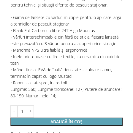
pentru tehnici și situații diferite de pescuit staționar.
• Gamă de lansete cu vârfuri multiple pentru o aplicare largă
a tehnicilor de pescuit staționar
• Blank Full Carbon cu fibre 24T High Modulus
• Vârfuri interschimbabile din fibră de sticla, fiecare lansetă
este prevazută cu 3 vârfuri pentru a acoperi orice situație
• Mandrină NPS ultra fiabilă și ergonomică
• Inele prietenoase cu firele textile, cu ceramica din oxid de
titan
• Mâner finisat EVA de înaltă densitate – culoare camoși
terminat în capăt cu logo Mustad
• Raport calitate-preț incredibil
Lungime: 360; Lungime tronsoane: 127; Putere de aruncare:
80-150; Numar inele: 14;
ADAUGĂ ÎN COȘ