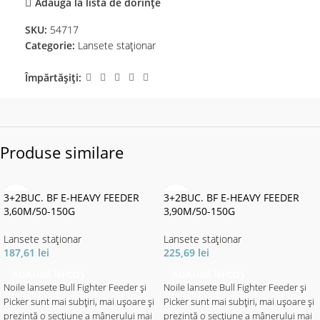
Adaugă la lista de dorințe
SKU:
54717
Categorie:
Lansete staţionar
Împărtășiți:
Produse similare
3+2BUC. BF E-HEAVY FEEDER
3+2BUC. BF E-HEAVY FEEDER
3,60M/50-150G
3,90M/50-150G
Lansete staţionar
Lansete staţionar
187,61
lei
225,69
lei
ADAUGĂ ÎN COȘ
ADAUGĂ ÎN COȘ
Noile lansete Bull Fighter Feeder și
Noile lansete Bull Fighter Feeder și
Picker sunt mai subțiri, mai ușoare și
Picker sunt mai subțiri, mai ușoare și
prezintă o secțiune a mânerului mai
prezintă o secțiune a mânerului mai