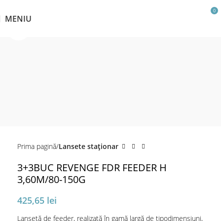
0
MENIU
Click pentru a mări
Prima pagină
Lansete staţionar
3+3BUC REVENGE FDR FEEDER H
3,60M/80-150G
425,65
lei
Lansetă de feeder, realizată în gamă largă de tipodimensiuni,