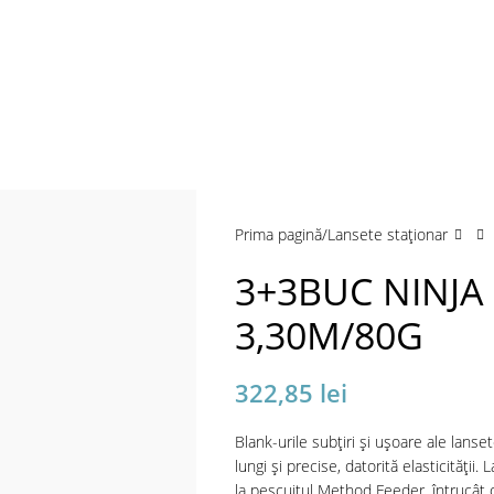
a mări
Prima pagină
Lansete staţionar
3+3BUC NINJA
3,30M/80G
322,85
lei
Blank-urile subțiri și ușoare ale lans
lungi și precise, datorită elasticități
la pescuitul Method Feeder, întrucât o