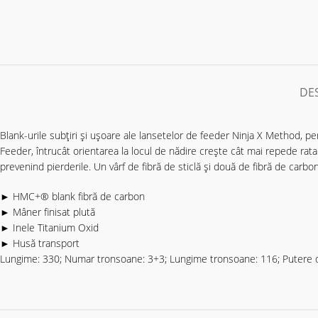
DE
Blank-urile subțiri și ușoare ale lansetelor de feeder Ninja X Method, pe
Feeder, întrucât orientarea la locul de nădire crește cât mai repede rata 
prevenind pierderile. Un vârf de fibră de sticlă și două de fibră de carbon
► HMC+® blank fibră de carbon
► Mâner finisat plută
► Inele Titanium Oxid
► Husă transport
Lungime: 330; Numar tronsoane: 3+3; Lungime tronsoane: 116; Putere de