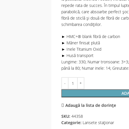
repede rata de succes. În timpul lupte
parabolică, care absoarbe perfect șocur
fibră de sticlă și două de fibră de car
schimbarea condițiilor.
► HMC+® blank fibră de carbon
► Mâner finisat plută
► Inele Titanium Oxid
► Husă transport
Lungime: 330; Numar tronsoane: 3+3;
până la 80; Numar inele: 14; Greutate
ADA
Adaugă la lista de dorințe
SKU:
44358
Categorie:
Lansete staţionar