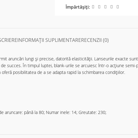
Împărtășiți:
SCRIERE
INFORMAȚII SUPLIMENTARE
RECENZII (0)
rmit aruncări lungi și precise, datorită elasticității. Lanseurile exacte 
de succes. În timpul luptei, blank-urile se arcuiesc într-o acțiune semi-p
 oferă posibilitatea de a se adapta rapid la schimbarea condițiilor.
 aruncare: până la 80; Numar inele: 14; Greutate: 230;