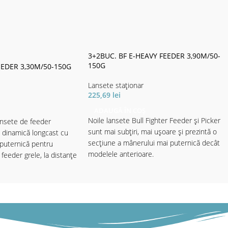
3+2BUC. BF E-HEAVY FEEDER 3,90M/50-
150G
EDER 3,30M/50-150G
Lansete staţionar
225,69
lei
ADAUGĂ ÎN COȘ
Noile lansete Bull Fighter Feeder și Picker
ansete de feeder
sunt mai subțiri, mai ușoare și prezintă o
e dinamică longcast cu
secțiune a mânerului mai puternică decât
puternică pentru
modelele anterioare.
feeder grele, la distanțe
Fiți încântați de o serie complet nouă din
fibră de carbon, car e oferă mult mai mult
decât vă așteptați. Dincolo de design, care a
uiver:
excela și l ansetele mult mai scumpe, blank
ul rigid și echipamentele conving la prima
ben = M-mediu; verde =
vedere .