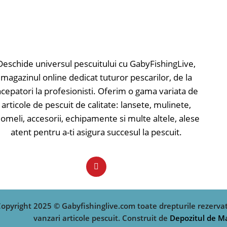
de pânză.
• Blank HDG compozi
• Blank carbon SM24
• Mâner EVA
• Construcţia blank-ului puternică
• Inele Titanium Oxid
• Inele SiC
• Husă protecţie
• Mâner finisat plută/EVA premium
Lungime: 330; Numar
Deschide universul pescuitului cu GabyFishingLive,
• Husă protecţie
Lungime tronsoane: 1
magazinul online dedicat tuturor pescarilor, de la
Lungime: 300; Numar tronsoane: 2+2;
50-150; Numar inele:
ncepatori la profesionisti. Oferim o gama variata de
Lungime tronsoane: 156; Putere de aruncare:
articole de pescuit de calitate: lansete, mulinete,
50-170; Numar inele: 12; Greutate: 225;
omeli, accesorii, echipamente si multe altele, alese
atent pentru a-ti asigura succesul la pescuit.
opyright 2025 © Gabyfishinglive.com toate drepturile rezerva
vanzari articole pescuit. Construit de
Depozitul de M