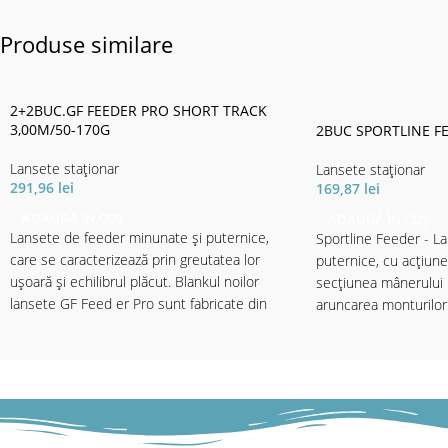
Produse similare
2+2BUC.GF FEEDER PRO SHORT TRACK
3,00M/50-170G
2BUC SPORTLINE FE
Lansete staţionar
Lansete staţionar
291,96
lei
169,87
lei
ADAUGĂ ÎN COȘ
ADAUGĂ ÎN COȘ
Lansete de feeder minunate și puternice,
Sportline Feeder - L
care se caracterizează prin greutatea lor
puternice, cu acțiun
ușoară și echilibrul plăcut. Blankul noilor
secţiunea mânerului 
lansete GF Feed er Pro sunt fabricate din
aruncarea monturilor 
carbon SM24, ceea ce oferă lansetelor o
mari, fără probleme.
dinamică de aruncare excelentă și transmisie
de putere la distanță. Echipate cu inel e SiC
Echipat cu 3 vărfuri q
ușoare, care protejează firul și un mâner lung
finisat cu plută / EV A. Sunt incluse 3 vârfuri
- roșu = H-rigid; gal
quiver (Short Track: 2 vârfuri), precum și husa
L-light