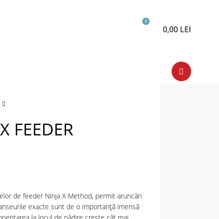
0
0,00
LEI
 X FEEDER
etelor de feeder Ninja X Method, permit aruncări
i. Lanseurile exacte sunt de o importanță imensă
rientarea la locul de nădire crește cât mai