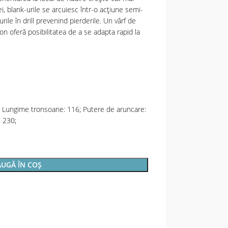
i, blank-urile se arcuiesc într-o acțiune semi-
ile în drill prevenind pierderile. Un vârf de
bon oferă posibilitatea de a se adapta rapid la
 Lungime tronsoane: 116; Putere de aruncare:
: 230;
UGĂ ÎN COȘ