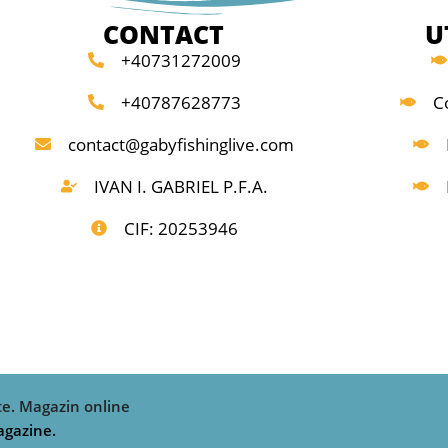
Inelele cu Oxid de Titan, un mâner EV A
CONTACT
U
splitat și o mandrină funcțională Screw-Dow
t
sunt totul normal în acest interval de preț.
+40731272009
Livrate cu hu să de pânză.
Aceste lansete permit pescarului ocazional
+40787628773
C
să găsească cu ușuri nță locul dorit. Blank-
 tronsoane: 3+3;
urile puternice din fibră de carbon IM6
contact@gabyfishinglive.com
16; Putere de aruncare:
echipează lansete le de feeder Bull Fighter
 12; Greutate: 310;
IVAN I. GABRIEL P.F.A.
cu multă putere pentru aruncări lungi și
precise.
CIF: 20253946
Datorită celor 2 vârfuri quiver inter-
schimbabile, sesizarea perfectă a
prezentărilor este garantată, deoarece
peștele nu simte nicio rezistență ca la
lansetele de pescuit la plută sau cele de
staționar .
Echipate cu inele de Oxid de Titan și mâner
EV A splitat lung, care asigură o pârghie
optimă pentru aruncări lungi și puternice.
te. Magazin online
Livrat cu 2 vârfuri quiver de fibră de sticlă.
agazine.