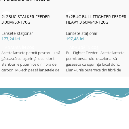
2+2BUC STALKER FEEDER
3+2BUC BULL FFIGHTER FEEDER
3,00M/50-170G
HEAVY 3,60M/40-120G
Lansete staţionar
Lansete staţionar
177,24
lei
197,48
lei
ADAUGĂ ÎN COȘ
ADAUGĂ ÎN COȘ
Aceste lansete permit pescarului să
Bull Fighter Feeder - Aceste lansete
găsească cu ușurință locul dorit.
permit pescarului ocazional să
Blank-urile puternice din fibră de
găsească cu ușurință locul dorit.
carbon IM6 echipează lansetele de
Blank-urile puternice din fibră de
feeder Bull Fighter cu multă putere
carbon IM6 echipează lansetele de
pentru aruncări lungi și precise.
feeder Bull
Datorită celor 2 vârfuri quiver inter-
Fighter cu multă putere pentru
schimbabile, sesizarea perfectă a
aruncări lungi și precise. Datorită
prezentărilor este garantată,
celor 2 vârfuri quiver inter-
deoarece peștele nu simte nicio
schimbabile, sesizarea perfectă a
rezistență ca la lansetele de pescuit
prezentărilor este garantată,
la plută sau cele de staționar.
deoarece peștele nu simte nicio
Echipate cu inele de Oxid de Titan și
rezistență ca la lansetele de pescuit
mâner EVA splitat lung, care asigură
la plută sau cele de staționar.