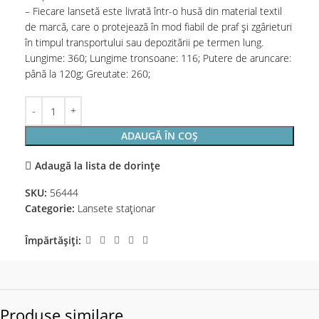
– Fiecare lansetă este livrată într-o husă din material textil
de marcă, care o protejează în mod fiabil de praf și zgârieturi
în timpul transportului sau depozitării pe termen lung.
Lungime: 360; Lungime tronsoane: 116; Putere de aruncare:
până la 120g; Greutate: 260;
ADAUGĂ ÎN COȘ
Adaugă la lista de dorințe
SKU:
56444
Categorie:
Lansete staţionar
Împărtășiți:
Produse similare