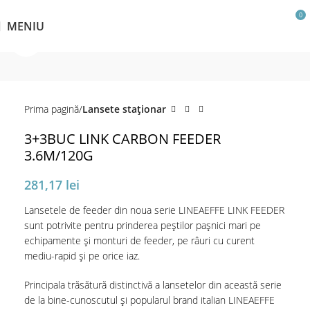
0
MENIU
Click pentru a mări
Prima pagină
Lansete staţionar
3+3BUC LINK CARBON FEEDER
3.6M/120G
281,17
lei
Lansetele de feeder din noua serie LINEAEFFE LINK FEEDER
sunt potrivite pentru prinderea peștilor pașnici mari pe
echipamente și monturi de feeder, pe râuri cu curent
mediu-rapid și pe orice iaz.
Principala trăsătură distinctivă a lansetelor din această serie
de la bine-cunoscutul și popularul brand italian LINEAEFFE