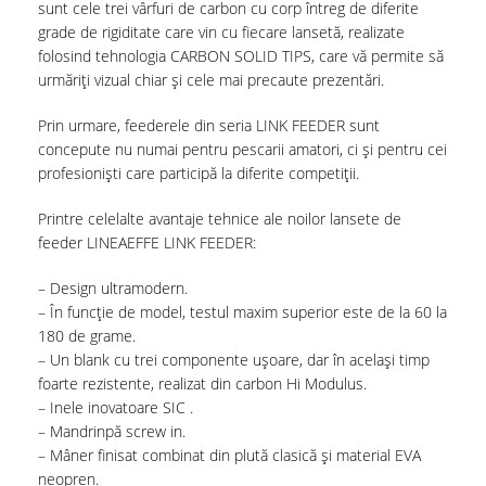
sunt cele trei vârfuri de carbon cu corp întreg de diferite
grade de rigiditate care vin cu fiecare lansetă, realizate
folosind tehnologia CARBON SOLID TIPS, care vă permite să
urmăriți vizual chiar și cele mai precaute prezentări.
Prin urmare, feederele din seria LINK FEEDER sunt
concepute nu numai pentru pescarii amatori, ci și pentru cei
profesioniști care participă la diferite competiții.
Printre celelalte avantaje tehnice ale noilor lansete de
feeder LINEAEFFE LINK FEEDER:
– Design ultramodern.
– În funcție de model, testul maxim superior este de la 60 la
180 de grame.
– Un blank cu trei componente ușoare, dar în același timp
foarte rezistente, realizat din carbon Hi Modulus.
– Inele inovatoare SIC .
– Mandrinpă screw in.
– Mâner finisat combinat din plută clasică și material EVA
neopren.