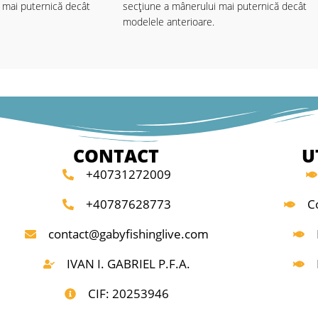
 mai puternică decât
secțiune a mânerului mai puternică decât
modelele anterioare.
erie complet nouă din
Fiți încântați de o serie complet nouă din
e oferă mult mai mult
fibră de carbon, car e oferă mult mai mult
incolo de design, care ar
decât vă așteptați. Dincolo de design, care a
mult mai scumpe, blank-
excela și l ansetele mult mai scumpe, blank
tele conving la prima
ul rigid și echipamentele conving la prima
vedere .
itan, un mâner EV A
Inelele cu Oxid de Titan, un mâner EV A
ă funcțională Screw-Down
splitat și o mandrină funcțională Screw-Dow
CONTACT
U
cest interval de preț.
sunt totul normal în acest interval de preț.
+40731272009
ânză.
Livrate cu hu să de pânză.
t pescarului ocazional
Aceste lansete permit pescarului ocazional
+40787628773
C
ță locul dorit. Blank-
să găsească cu ușuri nță locul dorit. Blank-
ibră de carbon IM6
urile puternice din fibră de carbon IM6
contact@gabyfishinglive.com
de feeder Bull Fighter
echipează lansete le de feeder Bull Fighter
u aruncări lungi și
cu multă putere pentru aruncări lungi și
IVAN I. GABRIEL P.F.A.
precise.
ri quiver inter-
Datorită celor 2 vârfuri quiver inter-
CIF: 20253946
a perfectă a
schimbabile, sesizarea perfectă a