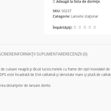
Adaugă la lista de dorințe
SKU:
50237
Categorie:
Lansete staţionar
Împărtășiți:
SCRIERE
INFORMAȚII SUPLIMENTARE
RECENZII (0)
 de culoare neagră și lăcuit lucios.Inelele cu frame din oțel inoxidabil de 
PS este încadrată de EVA calitativă și densitate mare și plută de calita
nerea distanțelor de lansare dorite.