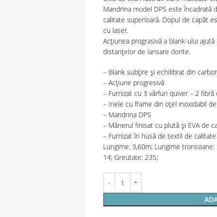
Mandrina model DPS este încadrată de 
calitate superioară. Dopul de capăt es
cu laser.
Acțiunea prograsivă a blank-ului ajută l
distanțelor de lansare dorite.
– Blank subțire și echilibrat din carbo
– Acțiune progresivă
– Furnizat cu 3 vârfuri quiver – 2 fibră
– Inele cu frame din oțel inoxidabil d
– Mandrina DPS
– Mânerul finisat cu plută și EVA de c
– Furnizat în husă de textil de calitate
Lungime: 3,60m; Lungime tronsoane: 
14; Greutate: 235;
ADA