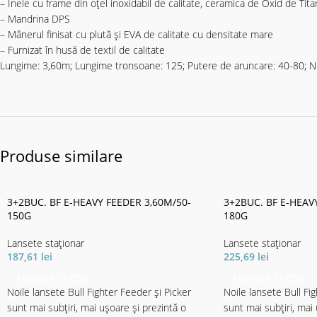
– Inele cu frame din oțel inoxidabil de calitate, ceramica de Oxid de Tita
– Mandrina DPS
– Mânerul finisat cu plută și EVA de calitate cu densitate mare
– Furnizat în husă de textil de calitate
Lungime: 3,60m; Lungime tronsoane: 125; Putere de aruncare: 40-80; Nu
Produse similare
3+2BUC. BF E-HEAVY FEEDER 3,60M/50-
3+2BUC. BF E-HEAV
150G
180G
Lansete staţionar
Lansete staţionar
187,61
lei
225,69
lei
ADAUGĂ ÎN COȘ
ADAUGĂ ÎN COȘ
Noile lansete Bull Fighter Feeder și Picker
Noile lansete Bull Fi
sunt mai subțiri, mai ușoare și prezintă o
sunt mai subțiri, mai