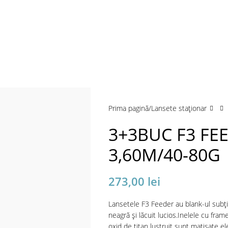
a mări
Prima pagină
Lansete staţionar
3+3BUC F3 FE
3,60M/40-80G
273,00
lei
Lansetele F3 Feeder au blank-ul subțire
neagră și lăcuit lucios.Inelele cu frame
oxid de titan lustruit sunt matisate el