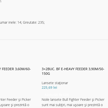
n
mar inele: 14; Greutate: 235;
Y FEEDER 3,60M/60-
3+2BUC. BF E-HEAVY FEEDER 3,90M/50-
150G
Lansete staţionar
225,69
lei
ADAUGĂ ÎN COȘ
ghter Feeder și Picker
Noile lansete Bull Fighter Feeder și Picker
 ușoare și prezintă o
sunt mai subțiri, mai ușoare și prezintă o