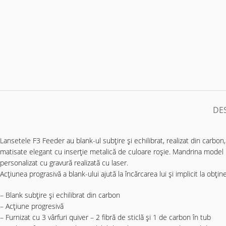
DE
Lansetele F3 Feeder au blank-ul subțire și echilibrat, realizat din carbon,
matisate elegant cu inserție metalică de culoare roșie. Mandrina model D
personalizat cu gravură realizată cu laser.
Acțiunea prograsivă a blank-ului ajută la încărcarea lui și implicit la obți
– Blank subțire și echilibrat din carbon
– Acțiune progresivă
– Furnizat cu 3 vârfuri quiver – 2 fibră de sticlă și 1 de carbon în tub