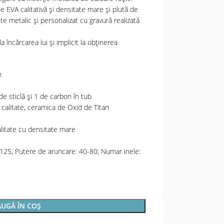
EVA calitativă și densitate mare și plută de
te metalic și personalizat cu gravură realizată
a încărcarea lui și implicit la obținerea
n
 de sticlă și 1 de carbon în tub
e calitate, ceramica de Oxid de Titan
alitate cu densitate mare
125; Putere de aruncare: 40-80; Numar inele:
UGĂ ÎN COȘ