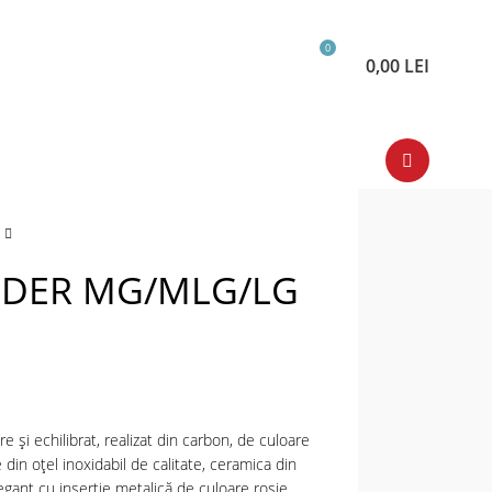
0
0,00
LEI
EDER MG/MLG/LG
 și echilibrat, realizat din carbon, de culoare
 din oțel inoxidabil de calitate, ceramica din
egant cu inserție metalică de culoare roșie.