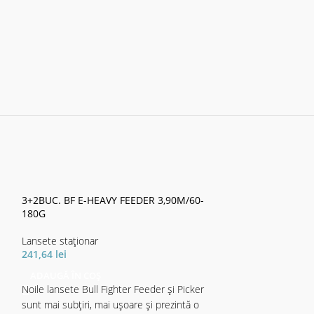
3+2BUC. BF E-HEAVY FEEDER 3,90M/60-
180G
3+3BUC SPORTLI
100G
Lansete staţionar
241,64
lei
Lansete staţionar
158,81
lei
ADAUGĂ ÎN COȘ
Noile lansete Bull Fighter Feeder și Picker
ADAUGĂ ÎN CO
sunt mai subțiri, mai ușoare și prezintă o
Lansete de feeder