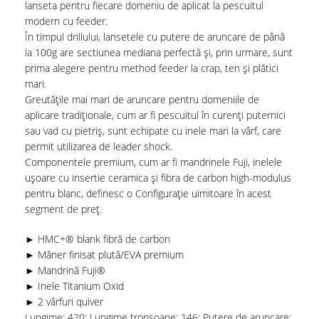
lanseta pentru fiecare domeniu de aplicat la pescuitul
modern cu feeder.
În timpul drillului, lansetele cu putere de aruncare de până
la 100g are sectiunea mediana perfectă și, prin urmare, sunt
prima alegere pentru method feeder la crap, ten și plătici
mari.
Greutățile mai mari de aruncare pentru domeniile de
aplicare tradiționale, cum ar fi pescuitul în curenți puternici
sau vad cu pietriș, sunt echipate cu inele mari la vârf, care
permit utilizarea de leader shock.
Componentele premium, cum ar fi mandrinele Fuji, inelele
ușoare cu insertie ceramica și fibra de carbon high-modulus
pentru blanc, definesc o Configurație uimitoare în acest
segment de preț.
► HMC+® blank fibră de carbon
► Mâner finisat plută/EVA premium
► Mandrină Fuji®
► Inele Titanium Oxid
► 2 vârfuri quiver
Lungime: 420; Lungime tronsoane: 146; Putere de aruncare: