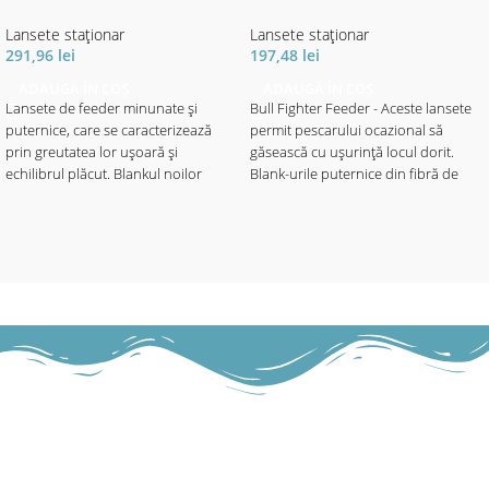
Lansete staţionar
Lansete staţionar
291,96
lei
197,48
lei
ADAUGĂ ÎN COȘ
ADAUGĂ ÎN COȘ
Lansete de feeder minunate și
Bull Fighter Feeder - Aceste lansete
puternice, care se caracterizează
permit pescarului ocazional să
prin greutatea lor ușoară și
găsească cu ușurință locul dorit.
echilibrul plăcut. Blankul noilor
Blank-urile puternice din fibră de
lansete GF Feed er Pro sunt
carbon IM6 echipează lansetele de
fabricate din carbon SM24, ceea ce
feeder Bull
oferă lansetelor o dinamică de
Fighter cu multă putere pentru
aruncare excelentă și transmisie de
aruncări lungi și precise. Datorită
putere la distanță. Echipate cu inel e
celor 2 vârfuri quiver inter-
SiC ușoare, care protejează firul și
schimbabile, sesizarea perfectă a
un mâner lung finisat cu plută / EV
prezentărilor este garantată,
A. Sunt incluse 3 vârfuri quiver
deoarece peștele nu simte nicio
(Short Track: 2 vârfuri), precum și
rezistență ca la lansetele de pescuit
husa de pânză.
la plută sau cele de staționar.
Echipate cu inele de Oxid de Titan și
• Blank carbon SM24
mâner EVA splitat lung, care asigură
• Construcţia blank-ului puternică
o pârghie optimă pentru aruncări
• Inele SiC
lungi și puternice. Livrat cu 2 vârfuri