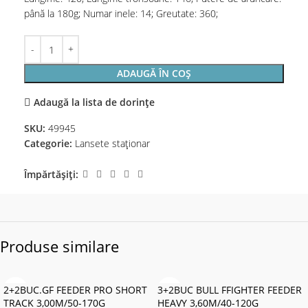
până la 180g; Numar inele: 14; Greutate: 360;
ADAUGĂ ÎN COȘ
Adaugă la lista de dorințe
SKU:
49945
Categorie:
Lansete staţionar
Împărtășiți:
Produse similare
2+2BUC.GF FEEDER PRO SHORT
3+2BUC BULL FFIGHTER FEEDER
TRACK 3,00M/50-170G
HEAVY 3,60M/40-120G