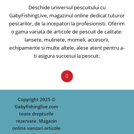
• Mâner finisat plută/EVA premium
quiver de fibră de sticlă.
Deschide universul pescuitului cu
• Husă protecţie
GabyFishingLive, magazinul online dedicat tuturor
Lungime: 300; Numar tronsoane:
• Blank fibră carbon IM6
2+2; Lungime tronsoane: 156;
• Mâner finisat EVA premium
pescarilor, de la incepatori la profesionisti. Oferim
Putere de aruncare: 50-170; Numar
• Mandrină screw-down
o gama variata de articole de pescuit de calitate:
inele: 12; Greutate: 225;
• Inele Titanium Oxid
lansete, mulinete, momeli, accesorii,
• Husă protecţie
Lungime: 360; Lungime tronsoane:
echipamente si multe altele, alese atent pentru a-
128; Putere de aruncare: 40-120;
ti asigura succesul la pescuit.
Numar inele: 12; Greutate: 235;
Copyright 2025 ©
Gabyfishinglive.com
toate drepturile
rezervate. Magazin
online vanzari articole