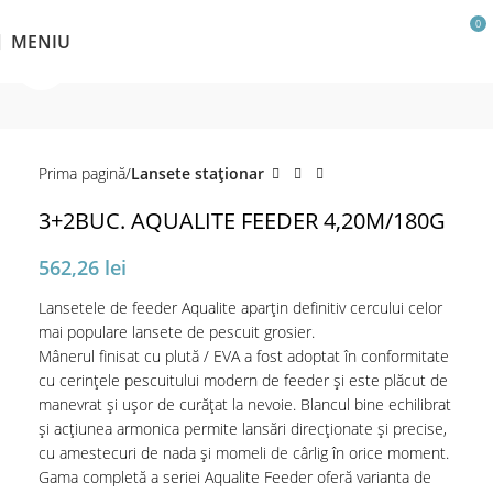
0
MENIU
Click pentru a mări
Prima pagină
Lansete staţionar
3+2BUC. AQUALITE FEEDER 4,20M/180G
562,26
lei
Lansetele de feeder Aqualite aparțin definitiv cercului celor
mai populare lansete de pescuit grosier.
Mânerul finisat cu plută / EVA a fost adoptat în conformitate
cu cerințele pescuitului modern de feeder și este plăcut de
manevrat și ușor de curățat la nevoie. Blancul bine echilibrat
și acțiunea armonica permite lansări direcționate și precise,
cu amestecuri de nada și momeli de cârlig în orice moment.
Gama completă a seriei Aqualite Feeder oferă varianta de