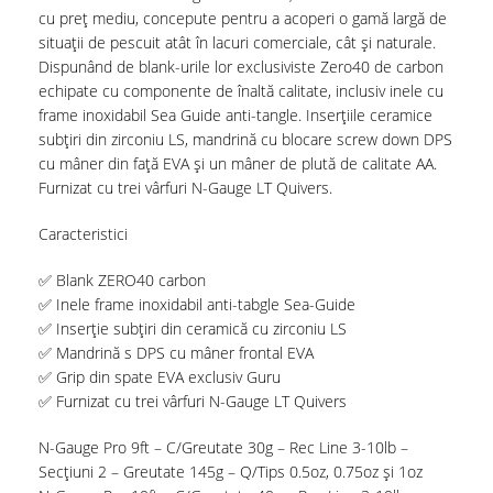
cu preț mediu, concepute pentru a acoperi o gamă largă de
situații de pescuit atât în ​​lacuri comerciale, cât și naturale.
Dispunând de blank-urile lor exclusiviste Zero40 de carbon
echipate cu componente de înaltă calitate, inclusiv inele cu
frame inoxidabil Sea Guide anti-tangle. Inserțiile ceramice
subțiri din zirconiu LS, mandrină cu blocare screw down DPS
cu mâner din față EVA și un mâner de plută de calitate AA.
Furnizat cu trei vârfuri N-Gauge LT Quivers.
Caracteristici
✅ Blank ZERO40 carbon
✅ Inele frame inoxidabil anti-tabgle Sea-Guide
✅ Inserție subțiri din ceramică cu zirconiu LS
✅ Mandrină s DPS cu mâner frontal EVA
✅ Grip din spate EVA exclusiv Guru
✅ Furnizat cu trei vârfuri N-Gauge LT Quivers
N-Gauge Pro 9ft – C/Greutate 30g – Rec Line 3-10lb –
Secțiuni 2 – Greutate 145g – Q/Tips 0.5oz, 0.75oz și 1oz