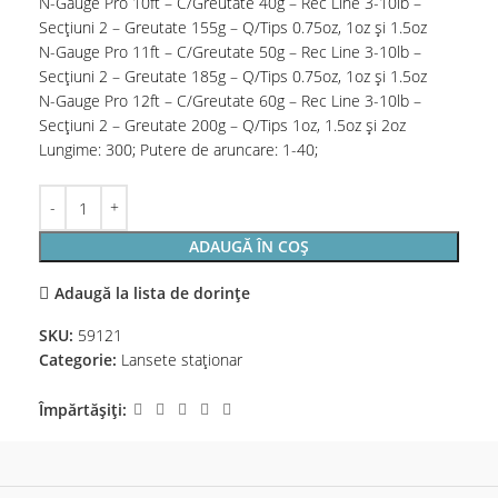
N-Gauge Pro 10ft – C/Greutate 40g – Rec Line 3-10lb –
Secțiuni 2 – Greutate 155g – Q/Tips 0.75oz, 1oz și 1.5oz
N-Gauge Pro 11ft – C/Greutate 50g – Rec Line 3-10lb –
Secțiuni 2 – Greutate 185g – Q/Tips 0.75oz, 1oz și 1.5oz
N-Gauge Pro 12ft – C/Greutate 60g – Rec Line 3-10lb –
Secțiuni 2 – Greutate 200g – Q/Tips 1oz, 1.5oz și 2oz
Lungime: 300; Putere de aruncare: 1-40;
ADAUGĂ ÎN COȘ
Adaugă la lista de dorințe
SKU:
59121
Categorie:
Lansete staţionar
Împărtășiți: