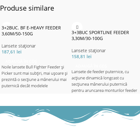
Produse similare
3+2BUC. BF E-HEAVY FEEDER
3+3BUC SPORTLINE FEEDER
3,60M/50-150G
3,30M/30-100G
Lansete staţionar
Lansete staţionar
187,61
lei
158,81
lei
ADAUGĂ ÎN COȘ
ADAUGĂ ÎN COȘ
Noile lansete Bull Fighter Feeder și
Lansete de feeder puternice, cu
Picker sunt mai subțiri, mai ușoare și
acțiune dinamică longcast cu
prezintă o secțiune a mânerului mai
secţiunea mânerului puternică
puternică decât modelele
pentru aruncarea monturilor feeder
anterioare.
grele, la distanțe mari, fără
Fiți încântați de o serie complet
probleme.
nouă din fibră de carbon, car e
Livrat cu 3 vărfuri quiver:
oferă mult mai mult decât vă
roșu = H-rigid; galben = M-mediu;
așteptați. Dincolo de design, care ar
verde = L-light
excela și l ansetele mult mai scumpe,
Lungime: 330; Numar tronsoane:
blank-ul rigid și echipamentele
3+3; Lungime tronsoane: 116;
conving la prima vedere .