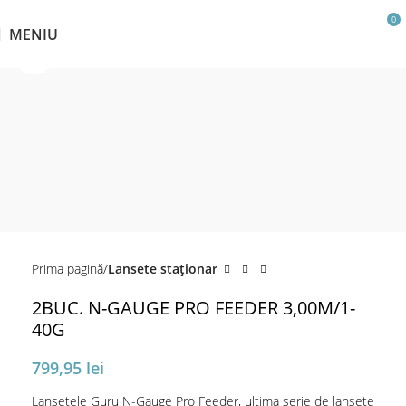
0
MENIU
Click pentru a mări
Prima pagină
Lansete staţionar
2BUC. N-GAUGE PRO FEEDER 3,00M/1-
40G
799,95
lei
Lansetele Guru N-Gauge Pro Feeder, ultima serie de lansete