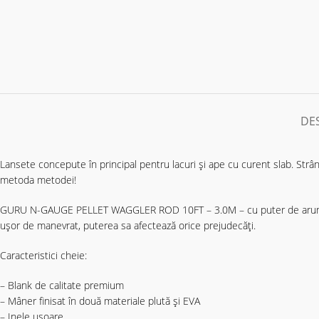
DE
Lansete concepute în principal pentru lacuri şi ape cu curent slab. Strâ
metoda metodei!
GURU N-GAUGE PELLET WAGGLER ROD 10FT – 3.0M – cu puter de aruncare 1
ușor de manevrat, puterea sa afectează orice prejudecăți.
Caracteristici cheie:
– Blank de calitate premium
– Mâner finisat în două materiale plută şi EVA
– Inele uşoare