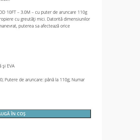
10FT – 3.0M – cu puter de aruncare 110g
opiere cu greutăţi mici. Datorită dimensiunilor
manevrat, puterea sa afectează orice
ă şi EVA
0; Putere de aruncare: până la 110g; Numar
UGĂ ÎN COȘ