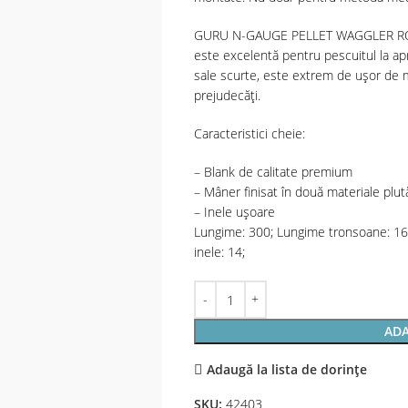
GURU N-GAUGE PELLET WAGGLER ROD 
este excelentă pentru pescuitul la apr
sale scurte, este extrem de ușor de 
prejudecăți.
Caracteristici cheie:
– Blank de calitate premium
– Mâner finisat în două materiale plut
– Inele uşoare
Lungime: 300; Lungime tronsoane: 16
inele: 14;
ADA
Adaugă la lista de dorințe
SKU:
42403