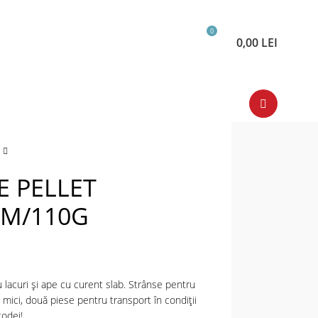
0
0,00
LEI
 PELLET
0M/110G
 lacuri şi ape cu curent slab. Strânse pentru
 mici, două piese pentru transport în condiții
odei!