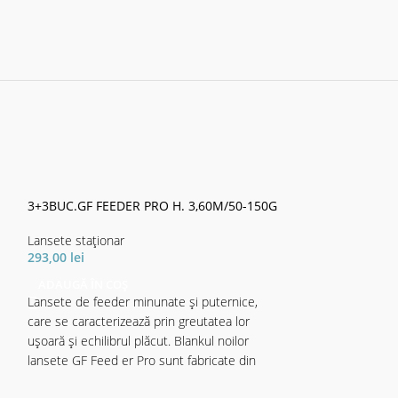
3+3BUC.GF FEEDER PRO H. 3,60M/50-150G
3+3BUC.GF FEED
Lansete staţionar
Lansete staţionar
293,00
lei
383,87
lei
ADAUGĂ ÎN COȘ
ADAUGĂ ÎN CO
Lansete de feeder minunate și puternice,
Lansete de feeder
care se caracterizează prin greutatea lor
care se caracteriz
ușoară și echilibrul plăcut. Blankul noilor
ușoară și echilibru
lansete GF Feed er Pro sunt fabricate din
lansete GF Feed e
carbon SM24, ceea ce oferă lansetelor o
carbon SM24, ceea