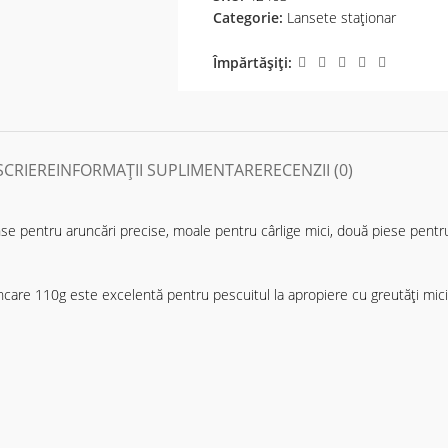
Categorie:
Lansete staţionar
Împărtășiți:
SCRIERE
INFORMAȚII SUPLIMENTARE
RECENZII (0)
nse pentru aruncări precise, moale pentru cârlige mici, două piese pentr
10g este excelentă pentru pescuitul la apropiere cu greutăţi mici. D