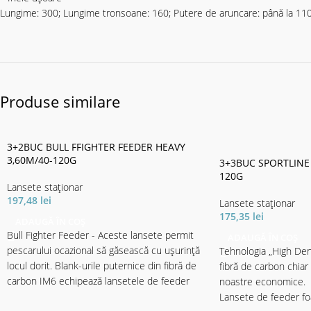
Lungime: 300; Lungime tronsoane: 160; Putere de aruncare: până la 110
Produse similare
3+2BUC BULL FFIGHTER FEEDER HEAVY
3,60M/40-120G
3+3BUC SPORTLINE 
120G
Lansete staţionar
197,48
lei
Lansete staţionar
175,35
lei
ADAUGĂ ÎN COȘ
Bull Fighter Feeder - Aceste lansete permit
ADAUGĂ ÎN COȘ
pescarului ocazional să găsească cu ușurință
Tehnologia „High Den
locul dorit. Blank-urile puternice din fibră de
fibră de carbon chiar
carbon IM6 echipează lansetele de feeder
noastre economice.
Bull
Lansete de feeder foa