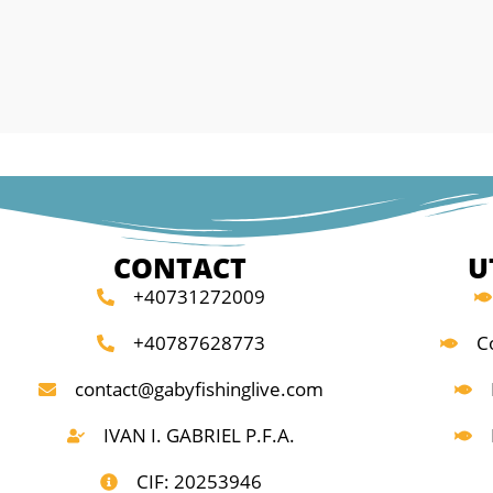
 de pescuit staţionar,
care oferă multă distracție și în lupta cu
acție și în lupta cu
peștii mai mici, datorită designului special al
ită designului special al
fibrei blank-ului.
Echipate cu inele de Oxid de Titan și mâner
 Oxid de Titan și mânere
finisate EV A.
Lansete de feeder puternice, cu acțiune
dinamică longcast cu secţiunea mânerului
ternice, cu acțiune
puternică pentru aruncarea monturilor
 secţiunea mânerului
feeder grele, la distanțe mari, fără probleme
ncarea monturilor
Livrat cu 3 vărfuri quiver: roșu = H-rigid;
CONTACT
U
nțe mari, fără probleme.
galben = M-mediu; verde = L-light
+40731272009
ver:
• Blank HDG compozit
+40787628773
C
n = M-mediu; verde = L-
• Mâner EVA
• Inele Titanium Oxid
contact@gabyfishinglive.com
me tronsoane: 127;
• Husă protecţie
40-120; Numar inele: 12;
Lungime: 3,60m; Lungime tronsoane: 127;
IVAN I. GABRIEL P.F.A.
Putere de aruncare: C.W.PANA 150G; Numa
inele: 12; Greutate: 400;
CIF: 20253946