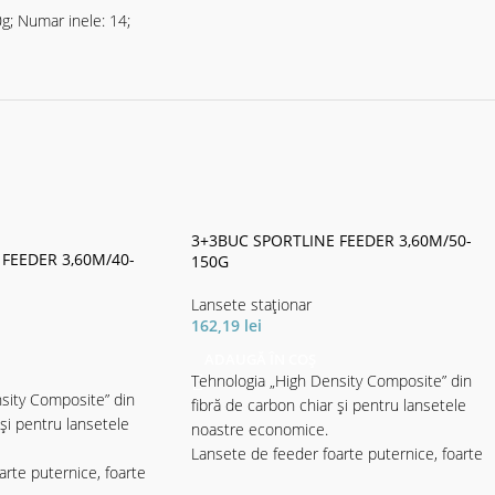
g; Numar inele: 14;
3+3BUC SPORTLINE FEEDER 3,60M/50-
FEEDER 3,60M/40-
150G
Lansete staţionar
162,19
lei
ADAUGĂ ÎN COȘ
Tehnologia „High Density Composite” din
sity Composite” din
fibră de carbon chiar și pentru lansetele
 și pentru lansetele
noastre economice.
Lansete de feeder foarte puternice, foarte
rte puternice, foarte
rezistente și lanset e de pescuit staţionar,